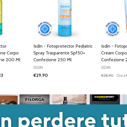
ctor
Isdin - Fotoprotector Pediatric
Isdin - Fotop
one Corpo
Spray Trasparente Spf50+
Cream Corpo
ne 200 Ml
Confezione 250 Ml
Confezione 
ISDIN
ISDIN
13
€29,90
€28,90
Ora a
Quantità:
ANTITÀ DI UNDEFINED
 QUANTITÀ DI UNDEFINED
DIMINUISC
AUME
GIUNGI AL
ARRELLO