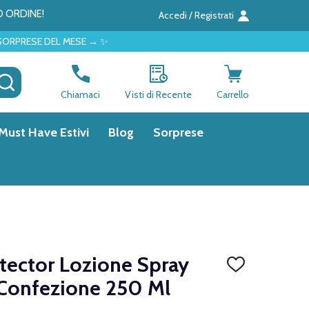
O ORDINE!
Accedi / Registrati
ESE → ✨
CERCA
Chiamaci
Visti di Recente
Carrello
Must Have Estivi
Blog
Sorprese
otector Lozione Spray
AGGIUNGI
ALLA
Confezione 250 Ml
LISTA
DEI