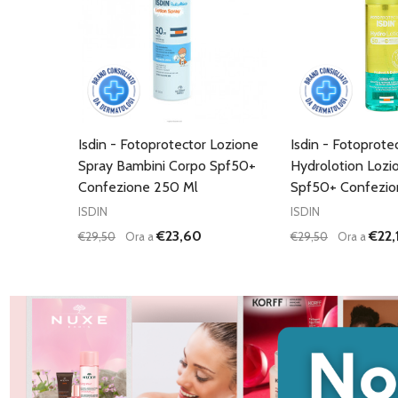
Isdin - Fotoprotector Lozione
Isdin - Fotoprote
Spray Bambini Corpo Spf50+
Hydrolotion Lozi
Confezione 250 Ml
Spf50+ Confezio
ISDIN
ISDIN
€23,60
€22,
€29,50
Ora a
€29,50
Ora a
Quantità:
Quantità:
DIMINUISCI QUANTITÀ DI UNDEFINED
AUMENTA QUANTITÀ DI UNDEFINED
DIMINUISCI QU
AUMENTA
AGGIUNGI AL
AG
CARRELLO
C