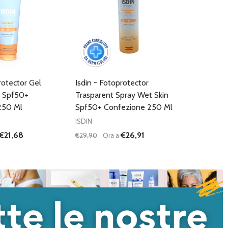
rotector Gel
Isdin - Fotoprotector
 Spf50+
Trasparent Spray Wet Skin
250 Ml
Spf50+ Confezione 250 Ml
ISDIN
€21,68
€26,91
€29,90
Ora a
Quantità:
I QUANTITÀ DI UNDEFINED
NTA QUANTITÀ DI UNDEFINED
DIMINUISCI QUANTITÀ DI UNDEFINED
AUMENTA QUANTITÀ DI UNDEFI
AGGIUNGI AL
AGGIUNGI AL
CARRELLO
CARRELLO