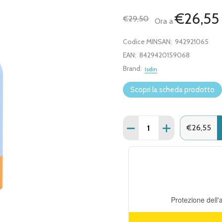
€26,55
€29,50
Ora a
Codice MINSAN:
942921065
EAN:
8429420159068
Brand:
Isdin
Scopri la scheda prodotto
Quantità:
DIMINUISCI QUANTITÀ D
AUMENTA QUANT
€26,55