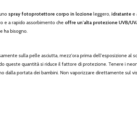
 uno
spray fotoprotettore corpo in lozione
leggero,
idratante
e 
ro e a rapido assorbimento che
offre un’alta protezione UVB/UV
ne ha bisogno.
mente sulla pelle asciutta, mezz'ora prima dell'esposizione al so
 queste quantità si riduce il fattore di protezione. Tenere i neona
no dalla portata dei bambini. Non vaporizzare direttamente sul vi