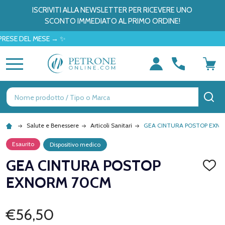
ISCRIVITI ALLA NEWSLETTER PER RICEVERE UNO
SCONTO IMMEDIATO AL PRIMO ORDINE!
 DEL MESE → ✨
MENU
Ricerca
CE
Salute e Benessere
Articoli Sanitari
GEA CINTURA POSTOP EXN
Esaurito
Dispositivo medico
GEA CINTURA POSTOP
AGGI
ALLA
EXNORM 70CM
LISTA
DEI
DESID
€56,50