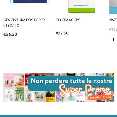
GEA CINTURA POSTOP EX
D3 GEA 60CPS
NAT
FT90/140
€39,
€17,50
€56,50
Quan