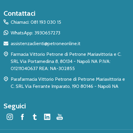
Inizio
Contattaci
del
Chiamaci: 081 193 030 15
piè
WhatsApp: 3930657273
di
assistenzaclienti@petroneonline.it
pagina
Farmacia Vittorio Petrone di Petrone Mariavittoria e C.
SRL Via Portamedina 8, 80134 - Napoli NA P.IVA:
01211040637 REA: NA-302855
Parafarmacia Vittorio Petrone di Petrone Mariavittoria e
C. SRL Via Ferrante Imparato, 190 80146 - Napoli NA
Seguici