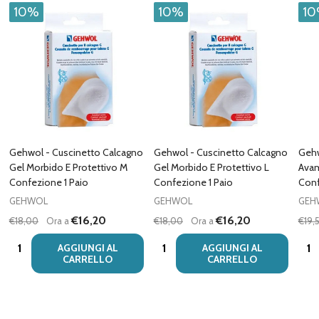
10%
10%
1
Gehwol - Cuscinetto Calcagno
Gehwol - Cuscinetto Calcagno
Gehw
Gel Morbido E Protettivo M
Gel Morbido E Protettivo L
Avam
Confezione 1 Paio
Confezione 1 Paio
Conf
GEHWOL
GEHWOL
GEH
€16,20
€16,20
€18,00
Ora a
€18,00
Ora a
€19,
Quantità:
Quantità:
Quan
AGGIUNGI AL
AGGIUNGI AL
CARRELLO
CARRELLO