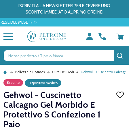
ISCRIVITI ALLA NEWSLETTER PER RICEVERE UNO
SCONTO IMMEDIATO AL PRIMO ORDINE!
DEL MESE → ✨
MENU
Ricerca
CE
Bellezza e Cosmesi
Cura Dei Piedi
Gehwol - Cuscinetto Calcagno 
Esaurito
Dispositivo medico
Gehwol - Cuscinetto
AGGI
ALLA
Calcagno Gel Morbido E
LISTA
DEI
Protettivo S Confezione 1
DESID
Paio