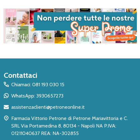
Inizio
Contattaci
del
Chiamaci: 081 193 030 15
piè
WhatsApp: 3930657273
di
assistenzaclienti@petroneonline.it
pagina
Farmacia Vittorio Petrone di Petrone Mariavittoria e C.
SRL Via Portamedina 8, 80134 - Napoli NA P.IVA:
01211040637 REA: NA-302855