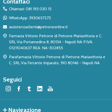
Inizio
Contattaci
del
Chiamaci: 081 193 030 15
piè
WhatsApp: 3930657273
di
assistenzaclienti@petroneonline.it
pagina
Farmacia Vittorio Petrone di Petrone Mariavittoria e C.
SRL Via Portamedina 8, 80134 - Napoli NA P.IVA:
01211040637 REA: NA-302855
Parafarmacia Vittorio Petrone di Petrone Mariavittoria e
C. SRL Via Ferrante Imparato, 190 80146 - Napoli NA
Seguici
Navigazione