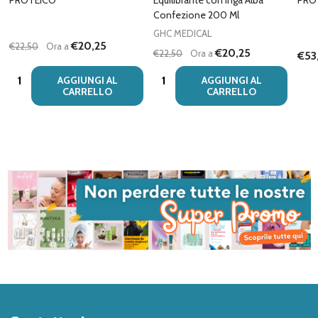
PROTEICO
Equilibrante con Inga Alba
PRO
Confezione 200 Ml
GHC MEDICAL
€20,25
€22,50
Ora a
€20,25
€22,50
Ora a
€53
Quantità:
Quantità:
AGGIUNGI AL
AGGIUNGI AL
CARRELLO
CARRELLO