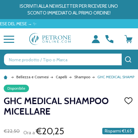
ISCRIVITI ALLA NEWSLETTER PER RICEVERE UNO
SCONTO IMMEDIATO AL PRIMO ORDINE!
EL MESE → ✨
MENU
Ricerca
CE
Bellezza e Cosmesi
Capelli
Shampoo
GHC MEDICAL SHAMPO
Disponibile
GHC MEDICAL SHAMPOO
AGGI
ALLA
MICELLARE
LISTA
DEI
DESID
€20,25
€22,50
Risparmi
€1,65
Ora a