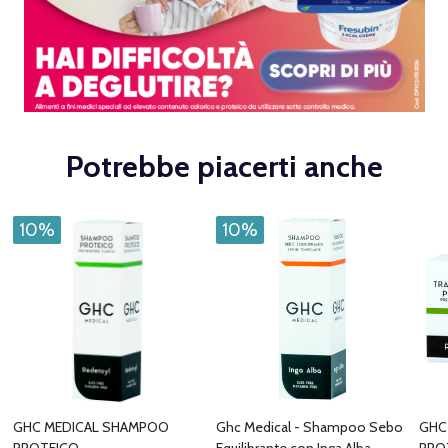
Potrebbe piacerti anche
10%
10%
GHC MEDICAL SHAMPOO
Ghc Medical - Shampoo Sebo
GHC