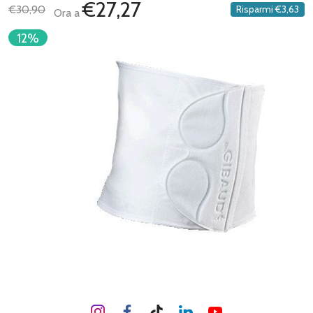
€27,27
€30,90
Risparmi
€3,63
Ora a
12%