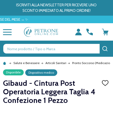
ISCRIVITI ALLA NEWSLETTER PER RICEVERE UNO
SCONTO IMMEDIATO AL PRIMO ORDINE!
L MESE → ✨
MENU
Ricerca
CE
Salute e Benessere
Articoli Sanitari
Pronto Soccorso (Medicazioni
Disponibile
Dispositivo medico
Gibaud - Cintura Post
AGGI
ALLA
Operatoria Leggera Taglia 4
LISTA
DEI
Confezione 1 Pezzo
DESID