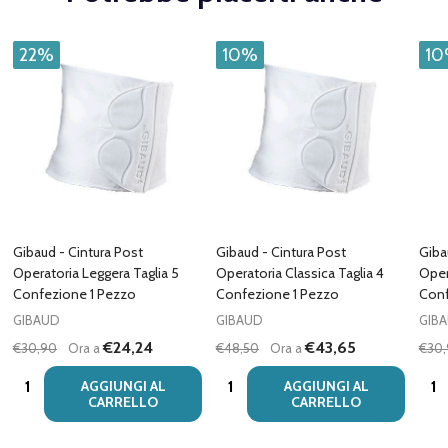
22%
10%
1
Gibaud - Cintura Post
Gibaud - Cintura Post
Giba
Operatoria Leggera Taglia 5
Operatoria Classica Taglia 4
Oper
Confezione 1 Pezzo
Confezione 1 Pezzo
Conf
GIBAUD
GIBAUD
GIB
€24,24
€43,65
€30,90
Ora a
€48,50
Ora a
€30
Quantità:
Quantità:
Quan
AGGIUNGI AL
AGGIUNGI AL
CARRELLO
CARRELLO