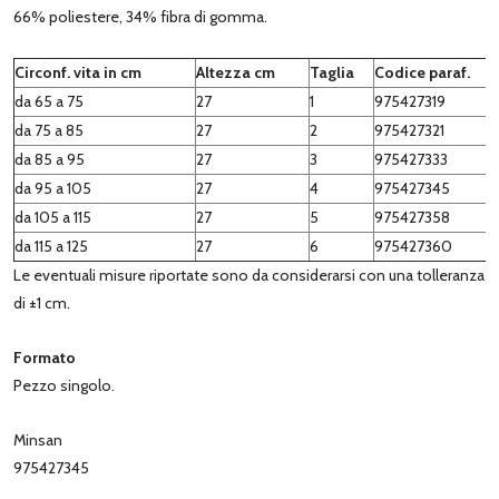
66% poliestere, 34% fibra di gomma.
Circonf. vita in cm
Altezza cm
Taglia
Codice paraf.
da 65 a 75
27
1
975427319
da 75 a 85
27
2
975427321
da 85 a 95
27
3
975427333
da 95 a 105
27
4
975427345
da 105 a 115
27
5
975427358
da 115 a 125
27
6
975427360
Le eventuali misure riportate sono da considerarsi con una tolleranza
di ±1 cm.
Formato
Pezzo singolo.
Minsan
975427345