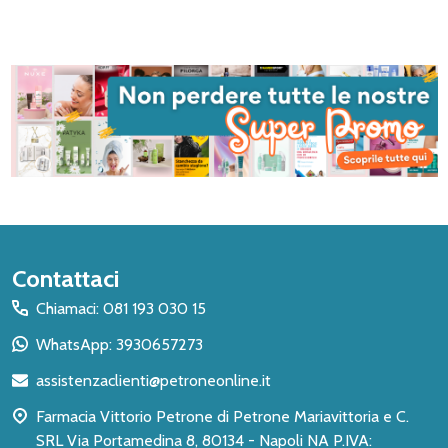
Inizio
Contattaci
del
Chiamaci: 081 193 030 15
piè
WhatsApp: 3930657273
di
assistenzaclienti@petroneonline.it
pagina
Farmacia Vittorio Petrone di Petrone Mariavittoria e C.
SRL Via Portamedina 8, 80134 - Napoli NA P.IVA: