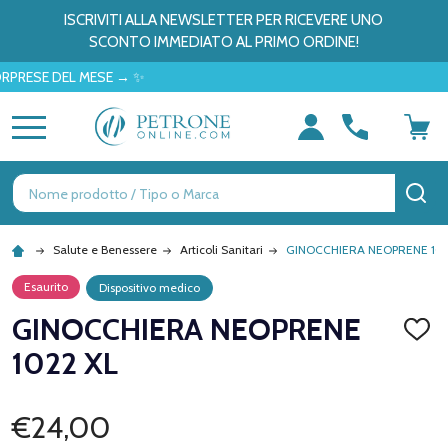
ISCRIVITI ALLA NEWSLETTER PER RICEVERE UNO
SCONTO IMMEDIATO AL PRIMO ORDINE!
SE DEL MESE → ✨
MENU
Ricerca
CE
Salute e Benessere
Articoli Sanitari
GINOCCHIERA NEOPRENE 102
Esaurito
Dispositivo medico
GINOCCHIERA NEOPRENE
AGGI
ALLA
1022 XL
LISTA
DEI
DESID
€24,00