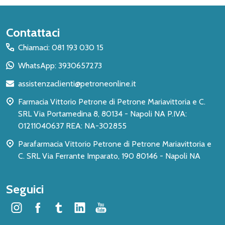
Inizio
Contattaci
del
Chiamaci: 081 193 030 15
piè
WhatsApp: 3930657273
di
assistenzaclienti@petroneonline.it
pagina
Farmacia Vittorio Petrone di Petrone Mariavittoria e C.
SRL Via Portamedina 8, 80134 - Napoli NA P.IVA:
01211040637 REA: NA-302855
Parafarmacia Vittorio Petrone di Petrone Mariavittoria e
C. SRL Via Ferrante Imparato, 190 80146 - Napoli NA
Seguici