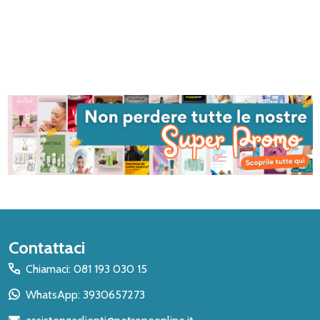
Inizio
Contattaci
del
Chiamaci: 081 193 030 15
piè
WhatsApp: 3930657273
di