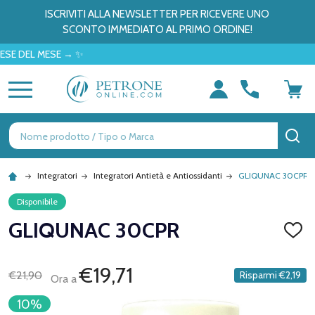
ISCRIVITI ALLA NEWSLETTER PER RICEVERE UNO
SCONTO IMMEDIATO AL PRIMO ORDINE!
EL MESE → ✨
MENU
Ricerca
CE
Integratori
Integratori Antietà e Antiossidanti
GLIQUNAC 30CPR
Disponibile
GLIQUNAC 30CPR
AGGI
ALLA
LISTA
DEI
€19,71
€21,90
Risparmi
€2,19
Ora a
DESID
10%