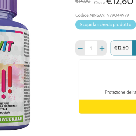
€12,60
€14,00
Ora a
Codice MINSAN:
979044979
Scopri la scheda prodotto
Quantità:
DIMINUISCI QUANTITÀ DI
AUMENTA QUANT
€12,60