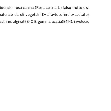
nch), rosa canina (Rosa canina L.) falso frutto e.s.,
turale da oli vegetali (D-alfa-tocoferolo-acetato),
estrine, alginati(E401), gomma acacia(E414); involucro