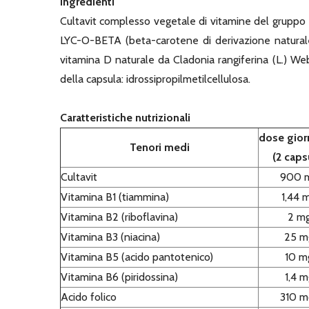
Ingredienti
Cultavit complesso vegetale di vitamine del gruppo B
LYC-O-BETA (beta-carotene di derivazione naturale 
vitamina D naturale da Cladonia rangiferina (L.) Webe
della capsula: idrossipropilmetilcellulosa.
Caratteristiche nutrizionali
dose gior
Tenori medi
(2 caps
Cultavit
900 
Vitamina B1 (tiammina)
1,44 
Vitamina B2 (riboflavina)
2 m
Vitamina B3 (niacina)
25 m
Vitamina B5 (acido pantotenico)
10 m
Vitamina B6 (piridossina)
1,4 m
Acido folico
310 m