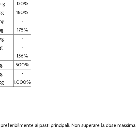
mcg
130%
cg
180%
mg
-
mg
175%
mg
-
mg
-
156%
g
500%
g
-
cg
1.000%
preferibilmente ai pasti principali. Non superare la dose massima g