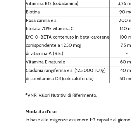
Vitamina B12 (cobalamina)
3,25 
Biotina
90 m
Rosa canina e.s.
200 
titolata 70% vitamina C
140 
LYC-O-BETA contenuto in beta-carotene
100 
corrispondente a 1.250 mcg
7,5 
di vitamina A (R.E.)
-
Vitamina E naturale
60 m
Cladonia rangiferina e.s. (125.000 I.U./g)
40 m
di cui vitamina D3 (colecalciferolo)
50 m
*VNR: Valori Nutritivi di Riferimento.
Modalità d'uso
In base alle esigenze assumere 1-2 capsule al giorno 