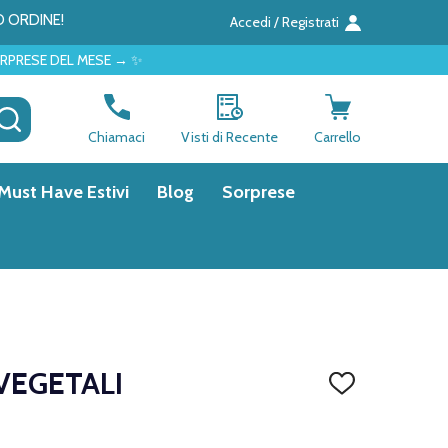
O ORDINE!
Accedi / Registrati
E → ✨
CERCA
Chiamaci
Visti di Recente
Carrello
Must Have Estivi
Blog
Sorprese
VEGETALI
AGGIUNGI
ALLA
LISTA
DEI