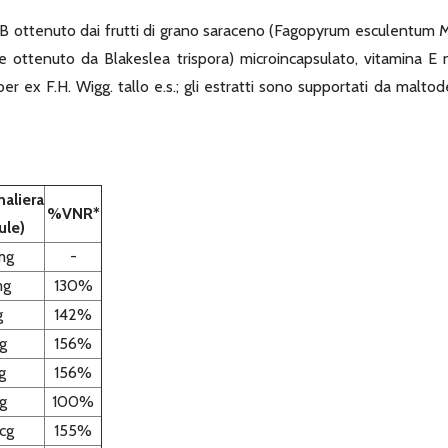
 ottenuto dai frutti di grano saraceno (Fagopyrum esculentum Moe
ottenuto da Blakeslea trispora) microincapsulato, vitamina E na
r ex F.H. Wigg. tallo e.s.; gli estratti sono supportati da maltod
naliera
%VNR*
ule)
mg
-
mg
130%
g
142%
g
156%
g
156%
g
100%
cg
155%