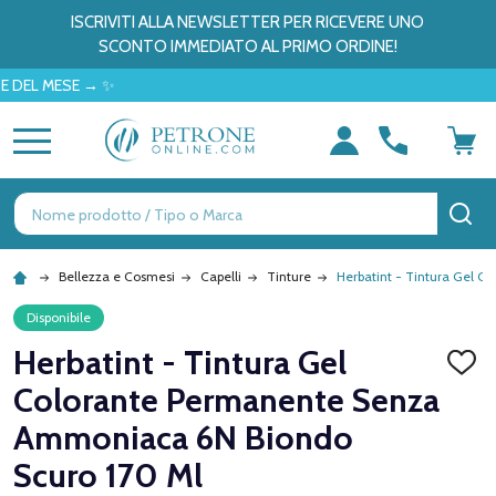
ISCRIVITI ALLA NEWSLETTER PER RICEVERE UNO
SCONTO IMMEDIATO AL PRIMO ORDINE!
MESE → ✨
MENU
Ricerca
CE
Bellezza e Cosmesi
Capelli
Tinture
Herbatint - Tintura Gel 
Disponibile
Herbatint - Tintura Gel
AGGI
ALLA
Colorante Permanente Senza
LISTA
DEI
Ammoniaca 6N Biondo
DESID
Scuro 170 Ml