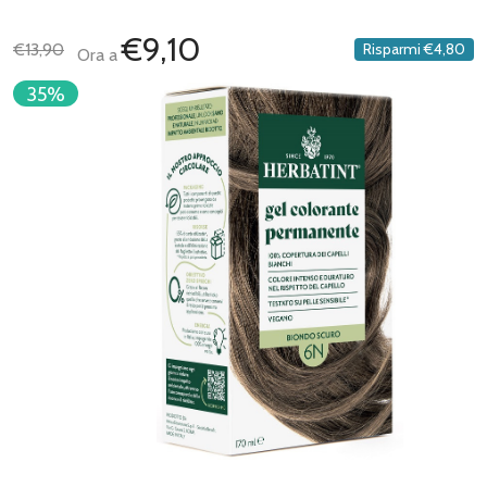
€9,10
€13,90
Risparmi
€4,80
Ora a
35%