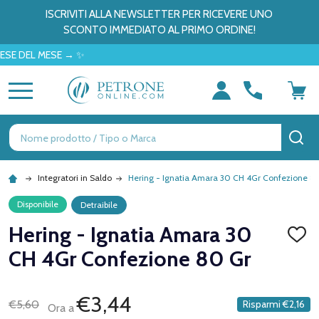
ISCRIVITI ALLA NEWSLETTER PER RICEVERE UNO
SCONTO IMMEDIATO AL PRIMO ORDINE!
EL MESE → ✨
MENU
Ricerca
CE
Integratori in Saldo
Hering - Ignatia Amara 30 CH 4Gr Confezione 8
Disponibile
Detraibile
Hering - Ignatia Amara 30
AGGI
ALLA
CH 4Gr Confezione 80 Gr
LISTA
DEI
DESID
€3,44
€5,60
Risparmi
€2,16
Ora a