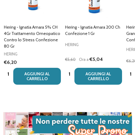
Hering - Ignatia Amara 5% CH
Hering - Ignatia Amara 200 Ch
Heri
4Gr Trattamento Omeopatico
Confezione 1 Gr
Gran
Contro lo Stress Confezione
Conf
HERING
80 Gr
HER
HERING
€5,04
€5,60
Ora a
€6,2
€6,20
Quantità:
Quantità:
Quan
AGGIUNGI AL
AGGIUNGI AL
CARRELLO
CARRELLO