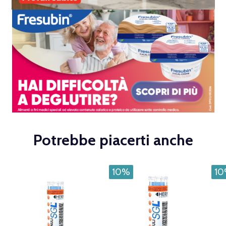
Potrebbe piacerti anche
10%
1