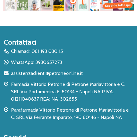
Inizio
Contattaci
del
Chiamaci: 081 193 030 15
piè
WhatsApp: 3930657273
di
assistenzaclienti@petroneonline.it
pagina
Farmacia Vittorio Petrone di Petrone Mariavittoria e C.
SRL Via Portamedina 8, 80134 - Napoli NA P.IVA:
01211040637 REA: NA-302855
Parafarmacia Vittorio Petrone di Petrone Mariavittoria e
C. SRL Via Ferrante Imparato, 190 80146 - Napoli NA