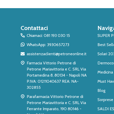
Inizio
Contattaci
Navig
del
piè
Chiamaci: 081 193 030 15
SUPER 
di
WhatsApp: 3930657273
Best Sell
pagina
assistenzaclienti@petroneonline.it
Solari 20
Farmacia Vittorio Petrone di
Dermoco
Petrone Mariavittoria e C. SRL Via
Medicina 
Portamedina 8, 80134 - Napoli NA
P.IVA: 01211040637 REA: NA-
Must Have
302855
Blog
Parafarmacia Vittorio Petrone di
Sorprese
Petrone Mariavittoria e C. SRL Via
Ferrante Imparato, 190 80146 -
SALDI ES