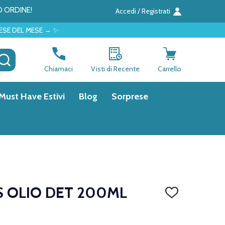
O ORDINE!
Accedi / Registrati
→ ✨
CERCA
Chiamaci
Visti di Recente
Carrello
Must Have Estivi
Blog
Sorprese
S OLIO DET 200ML
AGGIUNGI
ALLA
LISTA
DEI