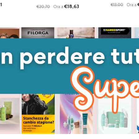
1
€13,00
Ora a
€18,63
€20,70
Ora a
Quantità:
Quantità:
ANTITÀ DI UNDEFINED
 QUANTITÀ DI UNDEFINED
DIMINUISCI QUANTITÀ DI UNDEFINED
AUMENTA QUANTITÀ DI UNDEFINED
DIMINUISC
AUME
GIUNGI AL
AGGIUNGI AL
ARRELLO
CARRELLO