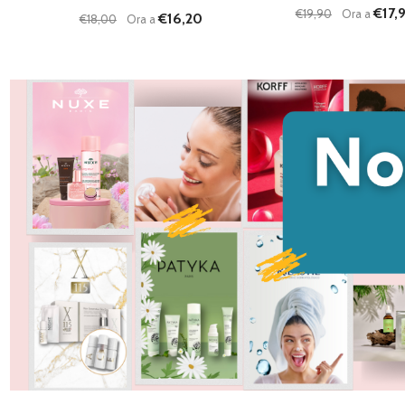
€17,9
€19,90
Ora a
€16,20
€18,00
Ora a
Quantità:
Quantità:
DIMINUISCI QUANTITÀ DI UNDEFINED
AUMENTA QUANTITÀ DI UNDEFINED
DIMINUISCI QU
AUMENTA
AGGIUNGI AL
AG
CARRELLO
C