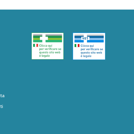
ita
ti