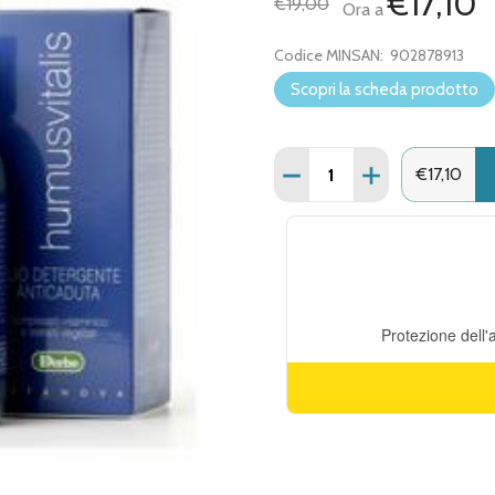
€17,10
€19,00
Ora a
Codice MINSAN:
902878913
Scopri la scheda prodotto
Quantità:
DIMINUISCI QUANTITÀ DI
AUMENTA QUANT
€17,10