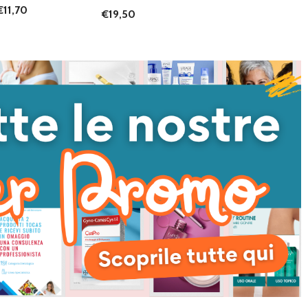
€11,70
€19,50
I QUANTITÀ DI UNDEFINED
NTA QUANTITÀ DI UNDEFINED
AGGIUNGI AL
CARRELLO