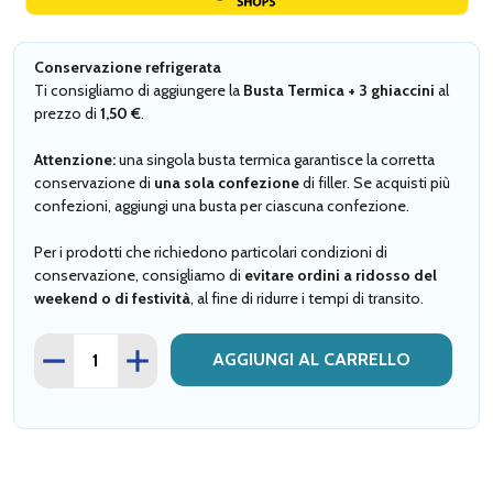
Conservazione refrigerata
Ti consigliamo di aggiungere la
Busta Termica + 3 ghiaccini
al
prezzo di
1,50 €
.
Attenzione:
una singola busta termica garantisce la corretta
conservazione di
una sola confezione
di filler. Se acquisti più
confezioni, aggiungi una busta per ciascuna confezione.
Per i prodotti che richiedono particolari condizioni di
conservazione, consigliamo di
evitare ordini a ridosso del
weekend o di festività
, al fine di ridurre i tempi di transito.
Quantità
DIMINUISCI QUANTITÀ BUSTA TERMICA
AUMENTA QUANTITÀ BUSTA TERMICA
AGGIUNGI AL CARRELLO
busta
termica