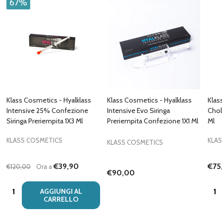
67%
Klass Cosmetics - Hyalklass
Klass Cosmetics - Hyalklass
Klas
Intensive 25% Confezione
Intensive Evo Siringa
Chol
Siringa Preriempita 1X3 Ml
Preriempita Confezione 1X1 Ml
Ml
KLASS COSMETICS
KLA
KLASS COSMETICS
€39,90
€75
€120,00
Ora a
€90,00
Quantità:
Quan
AGGIUNGI AL
CARRELLO