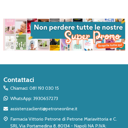
Inizio
Contattaci
del
Chiamaci: 081 193 030 15
piè
WhatsApp: 3930657273
di
assistenzaclienti@petroneonline.it
pagina
Farmacia Vittorio Petrone di Petrone Mariavittoria e C.
SRL Via Portamedina 8, 80134 - Napoli NA P.IVA: