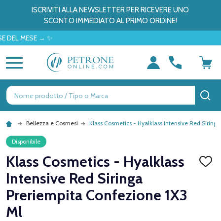
ISCRIVITI ALLA NEWSLETTER PER RICEVERE UNO
SCONTO IMMEDIATO AL PRIMO ORDINE!
MESE → ✨
MENU
Ricerca
CE
Bellezza e Cosmesi
Klass Cosmetics - Hyalklass Intensive Red Siring
Disponibile
Klass Cosmetics - Hyalklass
AGGI
ALLA
Intensive Red Siringa
LISTA
DEI
Preriempita Confezione 1X3
DESID
Ml