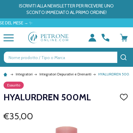
ISCRIVITI ALLA NEWSLETTER PER RICEVERE UNO
SCONTO IMMEDIATO AL PRIMO ORDINE!
 MESE → ✨
MENU
Ricerca
CE
Integratori
Integratori Depurativi e Drenanti
HYALURDREN 500M
Esaurito
HYALURDREN 500ML
AGGI
ALLA
LISTA
DEI
€35,00
DESID