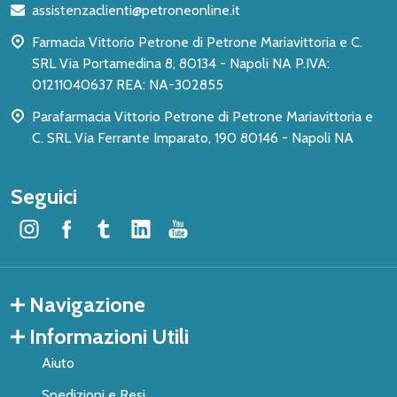
assistenzaclienti@petroneonline.it
pagina
Farmacia Vittorio Petrone di Petrone Mariavittoria e C.
SRL Via Portamedina 8, 80134 - Napoli NA P.IVA:
01211040637 REA: NA-302855
Parafarmacia Vittorio Petrone di Petrone Mariavittoria e
C. SRL Via Ferrante Imparato, 190 80146 - Napoli NA
Seguici
Navigazione
Informazioni Utili
Aiuto
Spedizioni e Resi