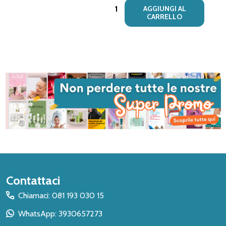
Quantità:
AGGIUNGI AL
CARRELLO
Inizio
Contattaci
del
Chiamaci: 081 193 030 15
piè
WhatsApp: 3930657273
di