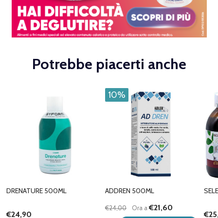
Potrebbe piacerti anche
10%
DRENATURE 500ML
ADDREN 500ML
SEL
€21,60
€24,00
Ora a
€24,90
€25