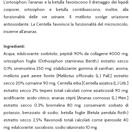
L’ortosiphon, l’ananas e la betulla favoriscono il drenaggio dei liquidi
corporei, ortosiphon e betulla contribuiscono, inoltre, alla
funzionalità delle vie urinarie. Il meliloto svolge un’azione
antiossidante. La Centella favorisce la funzionalità del microcircolo,
insieme all’ananas.
Ingredienti
Acqua; edulcorante: sorbitolo; peptidi 90% da collagene 4000 mg,
ortosiphon foglie (Orthosiphon stamineus Benth.) estratto secco
0,1% sinensetina 250 mg; stabilizzante: gomma di xanthan; aroma,
meliloto parti aeree fiorite [Melilotus officinalis (L.) Pall.] estratto
secco 20% cumarine 90 mg, Centella erba [Centella asiatica (L.) Urb.]
estratto secco 2% terpeni totali calcolati come asiaticosidi 90 mg;
acidificante: acido citrico; ananas stipiti [Ananas comosus (L.) Merr.]
estratto secco 0,3% bromelina 80 mg; conservanti: sorbato di
potassio, benzoato di sodio; betulla foglie (Betula pendula Roth.)
estratto secco 2,5% flavonoidi totali calcolati come iperoside 40
mg; edulcorante: sucralosio; sodio ialuronato 10 mg.