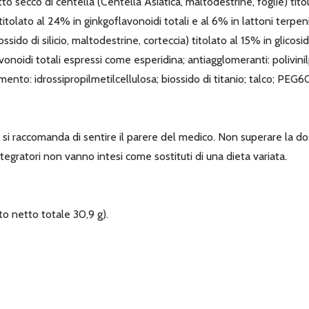
tto secco di centella (Centella Asiatica, maltodestrine, foglie) tito
 titolato al 24% in ginkgoflavonoidi totali e al 6% in lattoni terpeni
do di silicio, maltodestrine, corteccia) titolato al 15% in glicosidi
vonoidi totali espressi come esperidina; antiagglomeranti: polivinilpo
timento: idrossipropilmetilcellulosa; biossido di titanio; talco; PEG
si raccomanda di sentire il parere del medico. Non superare la do
integratori non vanno intesi come sostituti di una dieta variata.
o netto totale 30,9 g).