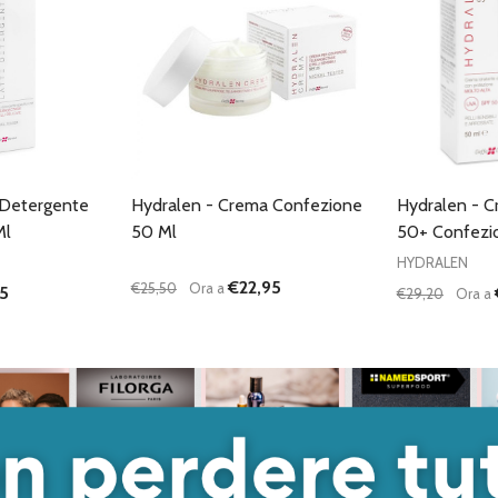
 Detergente
Hydralen - Crema Confezione
Hydralen - 
Ml
50 Ml
50+ Confezi
HYDRALEN
€22,95
€25,50
Ora a
75
€29,20
Ora a
Quantità:
Quantità:
ANTITÀ DI UNDEFINED
 QUANTITÀ DI UNDEFINED
DIMINUISCI QUANTITÀ DI UNDEFINED
AUMENTA QUANTITÀ DI UNDEFINED
DIMINUISC
AUME
GIUNGI AL
AGGIUNGI AL
ARRELLO
CARRELLO