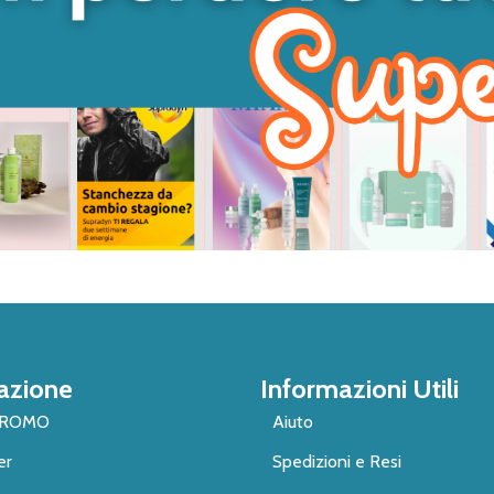
azione
Informazioni Utili
PROMO
Aiuto
er
Spedizioni e Resi