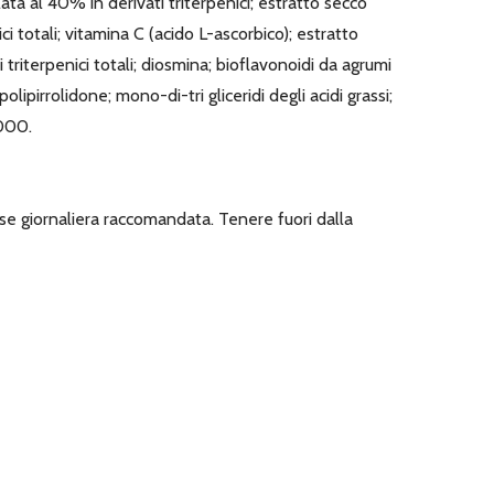
lata al 40% in derivati triterpenici; estratto secco
ci totali; vitamina C (acido L-ascorbico); estratto
 triterpenici totali; diosmina; bioflavonoidi da agrumi
lipirrolidone; mono-di-tri gliceridi degli acidi grassi;
6000.
se giornaliera raccomandata. Tenere fuori dalla