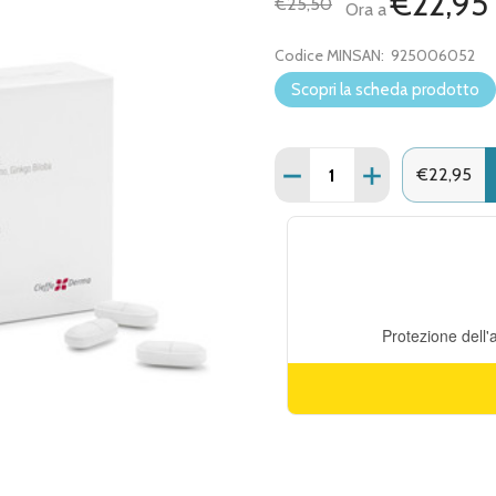
€22,95
€25,50
Ora a
Codice MINSAN:
925006052
Scopri la scheda prodotto
Quantità:
DIMINUISCI QUANTITÀ D
AUMENTA QUAN
€22,95