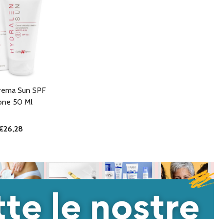
Crema Sun SPF
one 50 Ml
€26,28
I QUANTITÀ DI UNDEFINED
NTA QUANTITÀ DI UNDEFINED
AGGIUNGI AL
CARRELLO