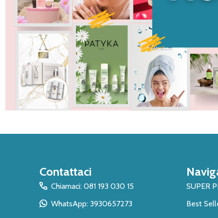
Inizio
Contattaci
Navig
del
piè
Chiamaci: 081 193 030 15
SUPER 
di
WhatsApp: 3930657273
Best Sell
pagina