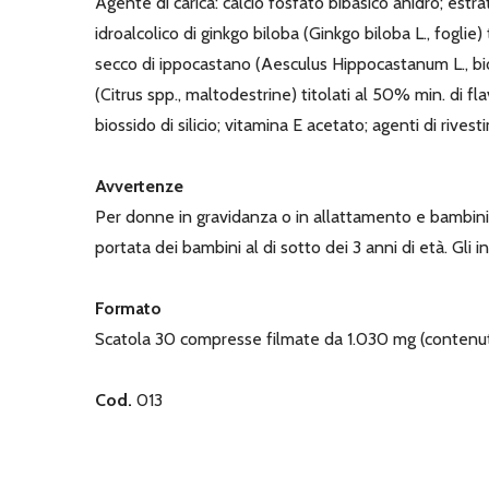
Agente di carica: calcio fosfato bibasico anidro; estra
idroalcolico di ginkgo biloba (Ginkgo biloba L., foglie)
secco di ippocastano (Aesculus Hippocastanum L., biossi
(Citrus spp., maltodestrine) titolati al 50% min. di fla
biossido di silicio; vitamina E acetato; agenti di rives
Avvertenze
Per donne in gravidanza o in allattamento e bambini 
portata dei bambini al di sotto dei 3 anni di età. Gli 
Formato
Scatola 30 compresse filmate da 1.030 mg (contenut
Cod.
013