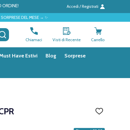
O ORDINE!
Accedi / Registrati
 MESE → ✨
CERCA
Chiamaci
Visti di Recente
Carrello
Must Have Estivi
Blog
Sorprese
CPR
AGGIUNGI
ALLA
LISTA
DEI