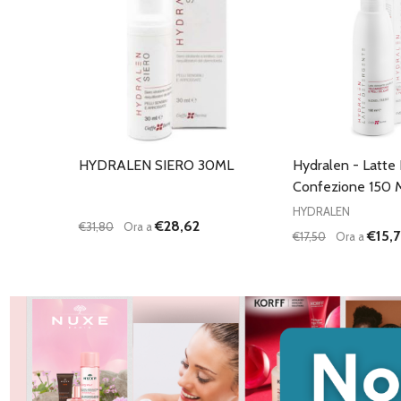
HYDRALEN SIERO 30ML
Hydralen - Latte
Confezione 150 
HYDRALEN
€28,62
€31,80
Ora a
€15,
€17,50
Ora a
Quantità:
Quantità:
DIMINUISCI QUANTITÀ DI UNDEFINED
AUMENTA QUANTITÀ DI UNDEFINED
DIMINUISCI QU
AUMENTA
AGGIUNGI AL
AG
CARRELLO
C