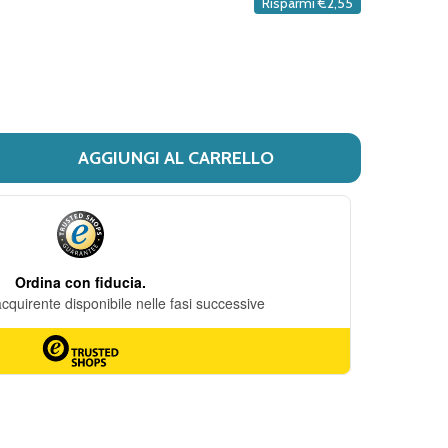
Risparmi
€2,55
DESIDERI
AGGIUNGI AL CARRELLO
I HYDRALEN 30CPR
TITÀ DI HYDRALEN 30CPR