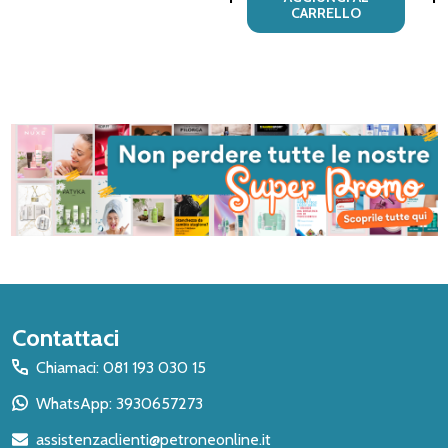
CARRELLO
Inizio
Contattaci
del
Chiamaci: 081 193 030 15
piè
WhatsApp: 3930657273
di
assistenzaclienti@petroneonline.it