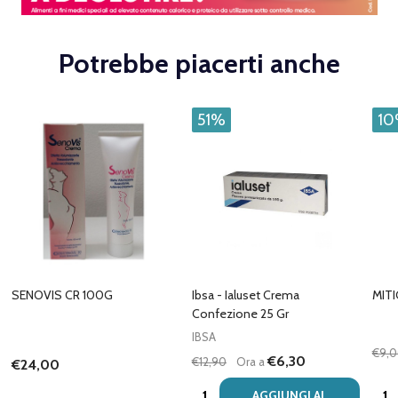
Potrebbe piacerti anche
51%
1
SENOVIS CR 100G
Ibsa - Ialuset Crema
MIT
Confezione 25 Gr
IBSA
€9,
€6,30
€12,90
Ora a
€24,00
Quantità:
Quan
AGGIUNGI AL