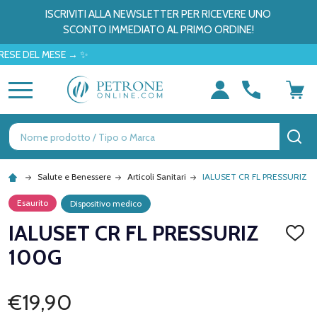
ISCRIVITI ALLA NEWSLETTER PER RICEVERE UNO
SCONTO IMMEDIATO AL PRIMO ORDINE!
EL MESE → ✨
MENU
Ricerca
CE
Salute e Benessere
Articoli Sanitari
IALUSET CR FL PRESSURIZ 
Esaurito
Dispositivo medico
IALUSET CR FL PRESSURIZ
AGGI
ALLA
100G
LISTA
DEI
DESID
€19,90