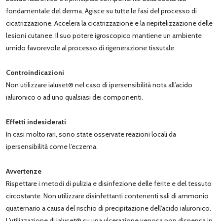
fondamentale del derma. Agisce su tutte le fasi del processo di
cicatrizzazione. Accelera la cicatrizzazione e la riepitelizzazione delle
lesioni cutanee. Il suo potere igroscopico mantiene un ambiente
umido favorevole al processo di rigenerazione tissutale.
Controindicazioni
Non utilizzare ialuset® nel caso di ipersensibilità nota all’acido
ialuronico o ad uno qualsiasi dei componenti.
Effetti indesiderati
In casi molto rari, sono state osservate reazioni locali da
ipersensibilità come l’eczema.
Avvertenze
Rispettare i metodi di pulizia e disinfezione delle ferite e del tessuto
circostante. Non utilizzare disinfettanti contenenti sali di ammonio
quaternario a causa del rischio di precipitazione dell’acido ialuronico.
L’utilizzazione di ialuset® su una ulcerazione venosa non dispensa in