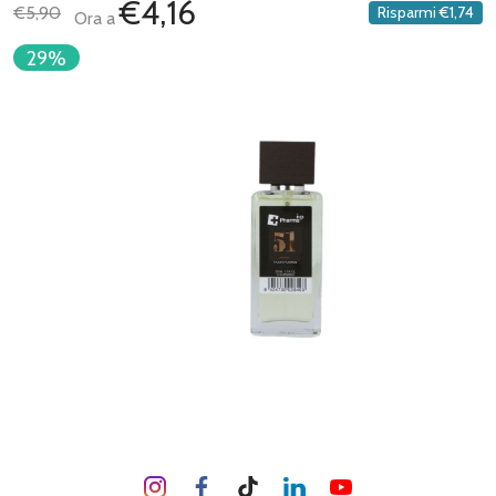
€4,16
€5,90
Risparmi
€1,74
Ora a
29%