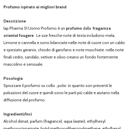
Profumo ispirato ai migliori brand
Descrizione
Iap Pharma 51 Uomo Profumo è un
profumo
dalla
fragarnza
oriental fougere
. Le sue fresche note di testa includono mela,
Limone e cannella e sono bilanciate nelle note di cuore con un caldo
e speziato geranio, chiodo di garofano e note muschiate. nelle note
finali cedro, sandalo, vetiver e olivo creano un fondo fortemente
mascolino e sensuale.
Posologia
Spruzzare il profumo su collo , polsi in quanto son presenti le
pulsazioni del cuore e quindi sono le parti più calde e aiutano nella
diffusione del profumo.
Ingredienti/Inci
Alcohol denat, parfum (fragrance), aqua (water), ethylhexyl
methoxycinnamate, butyl methoxydibenzoylmethane, ethylhexyl