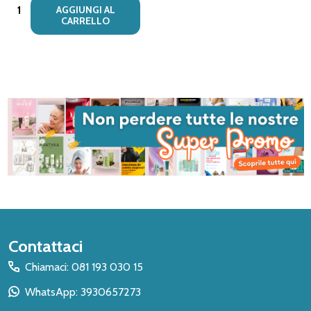
Quantità:
AGGIUNGI AL
CARRELLO
Inizio
Contattaci
del
Chiamaci: 081 193 030 15
piè
WhatsApp: 3930657273
di