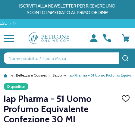
ISCRIVITI ALLA NEWSLETTER PER RICEVERE UNO
SCONTO IMMEDIATO AL PRIMO ORDINE!
 ✨
MENU
Ricerca
CE
Bellezza e Cosmesi in Saldo
Iap Pharma - 51 Uomo Profumo Equivale
Disponibile
Iap Pharma - 51 Uomo
AGGI
ALLA
Profumo Equivalente
LISTA
DEI
Confezione 30 Ml
DESID