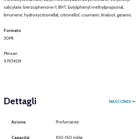
salicylate, benzophenone-1, BHT, butylphenyl methylpropional,
limonene, hydroxycitronellal, citronellol, coumarin, linalool, geranio
Formato
30Ml
Minsan
971174139
Dettagli
NASCONDI
Azione:
Profumante
Capacità:
100-150 ml/gr