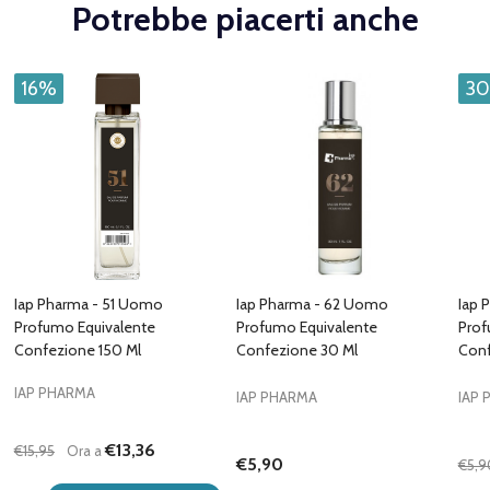
Potrebbe piacerti anche
16%
3
Iap Pharma - 51 Uomo
Iap Pharma - 62 Uomo
Iap 
Profumo Equivalente
Profumo Equivalente
Prof
Confezione 150 Ml
Confezione 30 Ml
Conf
IAP PHARMA
IAP PHARMA
IAP
€13,36
€15,95
Ora a
€5,90
€5,9