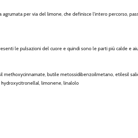
ta agrumata per via del limone, che definisce l'intero percorso, p
esenti le pulsazioni del cuore e quindi sono le parti più calde e a
esil methoxycinnamate, butile metossidibenzoilmetano, etilesil sal
l, hydroxycitronellal, limonene, linalolo