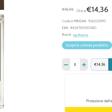
€14,36
€15,95
Ora a
Codice MINSAN:
926022993
EAN:
8424730010580
Brand:
Iap Pharma
Scopri la scheda prodotto
Quantità:
€14,36