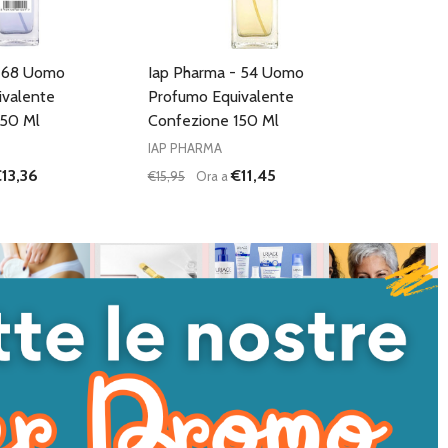
- 68 Uomo
Iap Pharma - 54 Uomo
ivalente
Profumo Equivalente
150 Ml
Confezione 150 Ml
IAP PHARMA
13,36
€11,45
€15,95
Ora a
Quantità:
I QUANTITÀ DI UNDEFINED
NTA QUANTITÀ DI UNDEFINED
DIMINUISCI QUANTITÀ DI UNDEFINED
AUMENTA QUANTITÀ DI UNDEFI
AGGIUNGI AL
AGGIUNGI AL
CARRELLO
CARRELLO