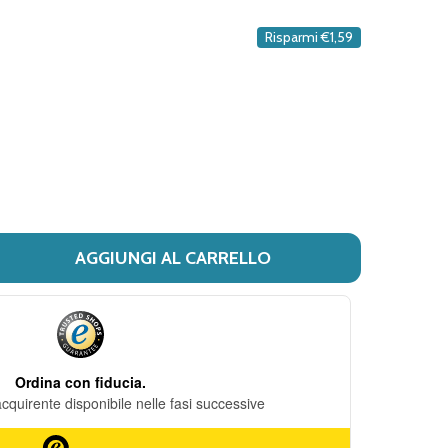
DESIDERI
Risparmi
€1,59
AGGIUNGI AL CARRELLO
DIMINUISCI QUANTITÀ DI IAP PHARMA - 57
AUME