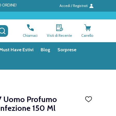
O ORDINE!
Accedi / Registrati
CERCA
Chiamaci
Visti di Recente
Carrello
Must Have Estivi
Blog
Sorprese
57 Uomo Profumo
AGGIUNGI
ALLA
nfezione 150 Ml
LISTA
DEI