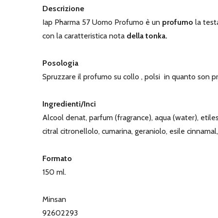
Descrizione
Iap Pharma 57 Uomo Profumo è un
profumo
la tes
con la caratteristica nota
della tonka.
Posologia
Spruzzare il profumo su collo , polsi in quanto son pr
Ingredienti/Inci
Alcool denat, parfum (fragrance), aqua (water), etil
citral citronellolo, cumarina, geraniolo, esile cinnama
Formato
150 ml.
Minsan
92602293