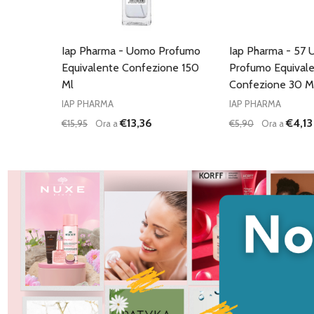
Iap Pharma - Uomo Profumo
Iap Pharma - 57
Equivalente Confezione 150
Profumo Equival
Ml
Confezione 30 M
IAP PHARMA
IAP PHARMA
€13,36
€4,13
€15,95
Ora a
€5,90
Ora a
Quantità:
DIMINUISCI QUANTITÀ DI UNDEFINED
AUMENTA QUANTITÀ DI UNDEFINED
AGGIUNGI AL
CARRELLO