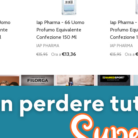
 Uomo
Iap Pharma - 66 Uomo
Iap Pharma 
ente
Profumo Equivalente
Profumo Equ
l
Confezione 150 Ml
Confezione 
IAP PHARMA
IAP PHARMA
€13,36
€
€15,95
Ora a
€15,95
Ora a
Quantità:
Quantità:
DIMINUISCI QUANTITÀ DI UNDEFINED
AUMENTA QUANTITÀ DI UNDEFINED
DIMINUISC
AUME
AGGIUNGI AL
CARRELLO