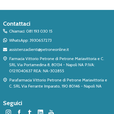
Inizio
Contattaci
del
Chiamaci: 081 193 030 15
piè
WhatsApp: 3930657273
di
assistenzaclienti@petroneonline.it
pagina
Farmacia Vittorio Petrone di Petrone Mariavittoria e C.
SRL Via Portamedina 8, 80134 - Napoli NA P.IVA:
01211040637 REA: NA-302855
Parafarmacia Vittorio Petrone di Petrone Mariavittoria e
C. SRL Via Ferrante Imparato, 190 80146 - Napoli NA
Seguici