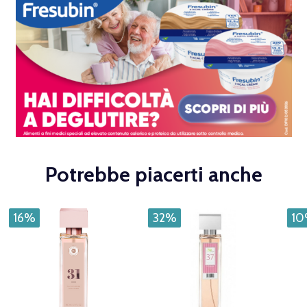
Potrebbe piacerti anche
16%
32%
1