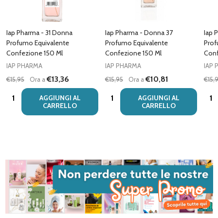
Iap Pharma - 31 Donna
Iap Pharma - Donna 37
Iap 
Profumo Equivalente
Profumo Equivalente
Prof
Confezione 150 Ml
Confezione 150 Ml
Conf
IAP PHARMA
IAP PHARMA
IAP
€13,36
€10,81
€15,95
Ora a
€15,95
Ora a
€15,
Quantità:
Quantità:
Quan
AGGIUNGI AL
AGGIUNGI AL
CARRELLO
CARRELLO