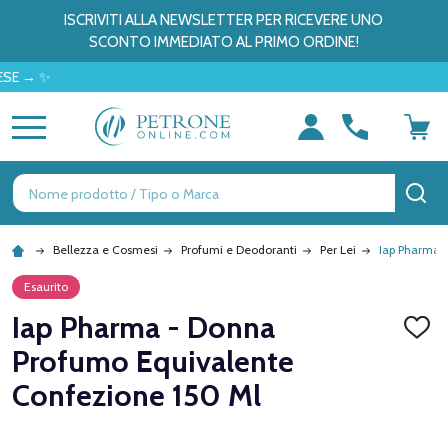
ISCRIVITI ALLA NEWSLETTER PER RICEVERE UNO
SCONTO IMMEDIATO AL PRIMO ORDINE!
→ ✨
MENU
Ricerca
CE
Bellezza e Cosmesi
Profumi e Deodoranti
Per Lei
Iap Pharma 
Esaurito
Iap Pharma - Donna
AGGI
ALLA
Profumo Equivalente
LISTA
DEI
Confezione 150 Ml
DESID