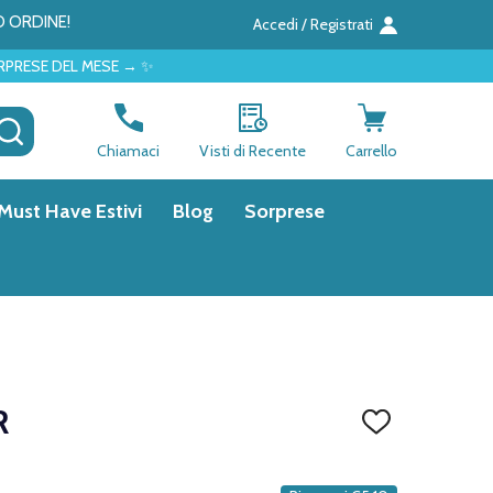
O ORDINE!
Accedi / Registrati
 → ✨
CERCA
Chiamaci
Visti di Recente
Carrello
Must Have Estivi
Blog
Sorprese
R
AGGIUNGI
ALLA
LISTA
DEI