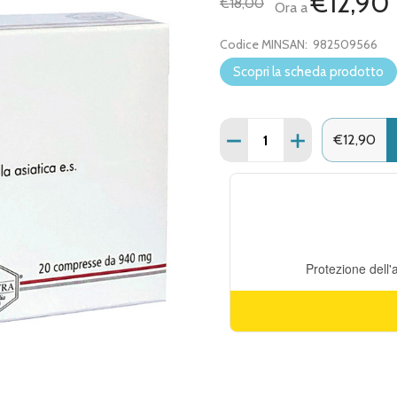
€12,90
€18,00
Ora a
Codice MINSAN:
982509566
Scopri la scheda prodotto
Quantità:
DIMINUISCI QUANTITÀ DI
AUMENTA QUANT
€12,90