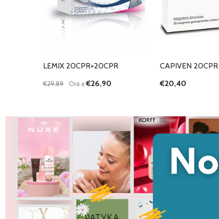
LEMIX 20CPR+20CPR
CAPIVEN 20CPR
€26,90
€20,40
€29,89
Ora a
Quantità:
DIMINUISCI QUANTITÀ DI UNDEFINED
AUMENTA QUANTITÀ DI UNDEFINED
AGGIUNGI AL
CARRELLO