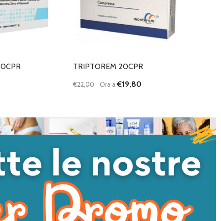
20CPR
TRIPTOREM 20CPR
€19,80
€22,00
Ora a
Quantità:
DIMINUISCI QUANTITÀ DI UNDEFINED
AUMENTA QUANTITÀ DI UNDEFI
AGGIUNGI AL
CARRELLO