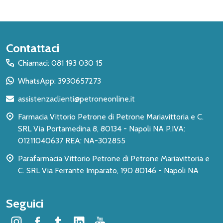
Inizio
Contattaci
del
Chiamaci: 081 193 030 15
piè
WhatsApp: 3930657273
di
assistenzaclienti@petroneonline.it
pagina
Farmacia Vittorio Petrone di Petrone Mariavittoria e C.
SRL Via Portamedina 8, 80134 - Napoli NA P.IVA:
01211040637 REA: NA-302855
Parafarmacia Vittorio Petrone di Petrone Mariavittoria e
C. SRL Via Ferrante Imparato, 190 80146 - Napoli NA
Seguici