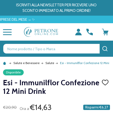
ISCRIVITI ALLA NEWSLETTER PER RICEVERE UNO
SCONTO IMMEDIATO AL PRIMO ORDINE!
 DEL MESE → ✨
MENU
Ricerca
CE
Salute e Benessere
Salute
Esi - Immunilflor Confezione 12 Mini Dr
Disponibile
Esi - Immunilflor Confezione
AGGI
ALLA
12 Mini Drink
LISTA
DEI
DESID
€14,63
€20,90
Risparmi
€6,27
Ora a