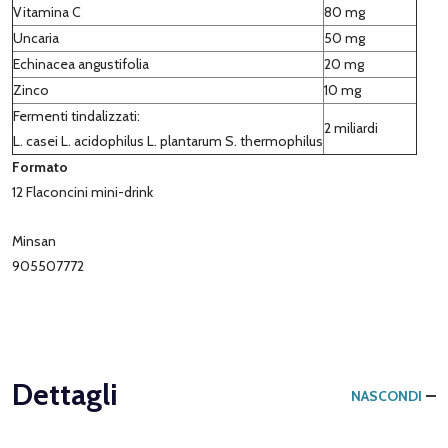
Vitamina C
80 mg
Uncaria
50 mg
Echinacea angustifolia
20 mg
Zinco
10 mg
Fermenti tindalizzati:
2 miliardi
L. casei L. acidophilus L. plantarum S. thermophilus
Formato
12 Flaconcini mini-drink
Minsan
905507772
Dettagli
NASCONDI