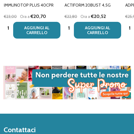
IMMUNOTOP PLUS 40CPR
ACTIFORM 20BUST 4,5G
ADP
€20,70
€20,52
€23,00
Ora a
€22,80
Ora a
€25,
Quantità:
Quantità:
Quan
AGGIUNGI AL
AGGIUNGI AL
CARRELLO
CARRELLO
Inizio
Contattaci