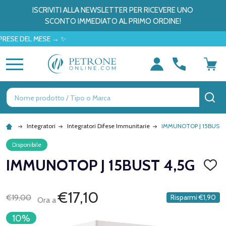
ISCRIVITI ALLA NEWSLETTER PER RICEVERE UNO
SCONTO IMMEDIATO AL PRIMO ORDINE!
DEL MESE → ✨
MENU
Ricerca
CE
Integratori
Integratori Difese Immunitarie
IMMUNOTOP J 15BUST 
Disponibile
IMMUNOTOP J 15BUST 4,5G
AGGI
ALLA
LISTA
DEI
€17,10
€19,00
Risparmi
€1,90
Ora a
DESID
10%