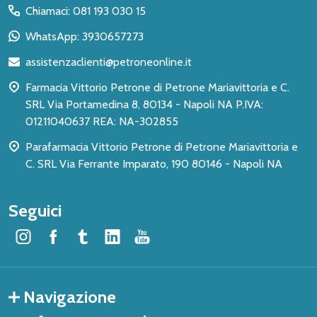
del
Chiamaci: 081 193 030 15
piè
WhatsApp: 3930657273
di
assistenzaclienti@petroneonline.it
pagina
Farmacia Vittorio Petrone di Petrone Mariavittoria e C.
SRL Via Portamedina 8, 80134 - Napoli NA P.IVA:
01211040637 REA: NA-302855
Parafarmacia Vittorio Petrone di Petrone Mariavittoria e
C. SRL Via Ferrante Imparato, 190 80146 - Napoli NA
Seguici
Navigazione