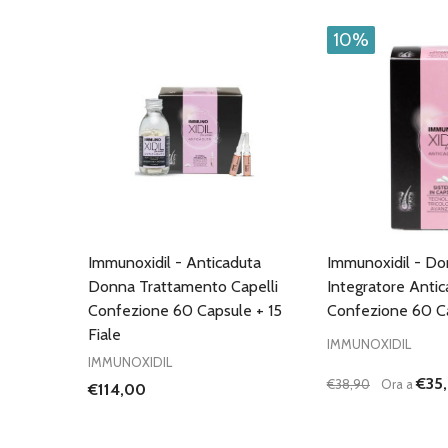
10%
Immunoxidil - Anticaduta
Immunoxidil - D
Donna Trattamento Capelli
Integratore Antic
Confezione 60 Capsule + 15
Confezione 60 C
Fiale
IMMUNOXIDIL
IMMUNOXIDIL
€35,
€38,90
Ora a
€114,00
Quantità:
DIMINUISCI QU
AUMENTA
AG
C