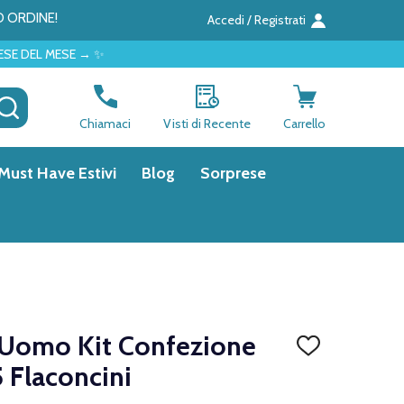
O ORDINE!
Accedi / Registrati
 ✨
CERCA
Chiamaci
Visti di Recente
Carrello
Must Have Estivi
Blog
Sorprese
 Uomo Kit Confezione
AGGIUNGI
ALLA
 Flaconcini
LISTA
DEI