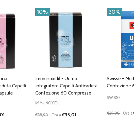
10%
30%
onna
Immunoxidil - Uomo
Swisse - Mul
aduta Capelli
Integratore Capelli Anticaduta
Confezione 
apsule
Confezione 60 Compresse
SWISSE
IMMUNOXIDIL
€29,90
Ora a
01
€35,01
€38,90
Ora a
Quantità:
Quantità:
ANTITÀ DI UNDEFINED
 QUANTITÀ DI UNDEFINED
DIMINUISCI QUANTITÀ DI UNDEFINED
AUMENTA QUANTITÀ DI UNDEFINED
DIMINUISC
AUME
GIUNGI AL
AGGIUNGI AL
ARRELLO
CARRELLO