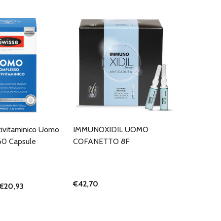
tivitaminico Uomo
IMMUNOXIDIL UOMO
60 Capsule
COFANETTO 8F
€42,70
€20,93
I QUANTITÀ DI UNDEFINED
NTA QUANTITÀ DI UNDEFINED
AGGIUNGI AL
CARRELLO