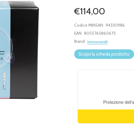
€114,00
Codice MINSAN:
943301186
EAN:
8055765860675
Brand:
Immunoxidil
Scopri la scheda prodotto