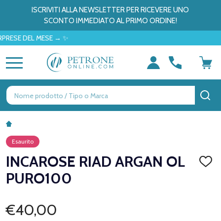
ISCRIVITI ALLA NEWSLETTER PER RICEVERE UNO
SCONTO IMMEDIATO AL PRIMO ORDINE!
 DEL MESE → ✨
MENU
Ricerca
CE
Esaurito
INCAROSE RIAD ARGAN OL
AGGI
ALLA
PURO100
LISTA
DEI
DESID
€40,00