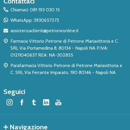
Inizio
Contattaci
del
Chiamaci: 081 193 030 15
piè
WhatsApp: 3930657273
di
assistenzaclienti@petroneonline.it
pagina
Farmacia Vittorio Petrone di Petrone Mariavittoria e C.
SRL Via Portamedina 8, 80134 - Napoli NA P.IVA:
01211040637 REA: NA-302855
Parafarmacia Vittorio Petrone di Petrone Mariavittoria e
C. SRL Via Ferrante Imparato, 190 80146 - Napoli NA
Seguici
Navigazione