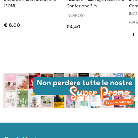
150ML
Confezione 3 Ml
Conf
INC
INCAROSE
€19,
€18,00
€4,40
Quan