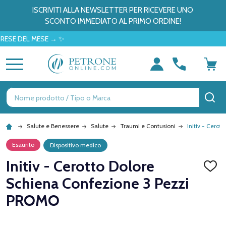
ISCRIVITI ALLA NEWSLETTER PER RICEVERE UNO
SCONTO IMMEDIATO AL PRIMO ORDINE!
DEL MESE → ✨
MENU
Ricerca
CE
Salute e Benessere
Salute
Traumi e Contusioni
Initiv - Cero
Esaurito
Dispositivo medico
Initiv - Cerotto Dolore
AGGI
ALLA
Schiena Confezione 3 Pezzi
LISTA
DEI
PROMO
DESID