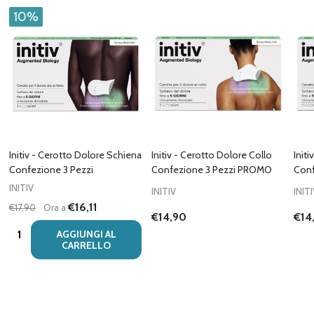
10%
Initiv - Cerotto Dolore Schiena
Initiv - Cerotto Dolore Collo
Init
Confezione 3 Pezzi
Confezione 3 Pezzi PROMO
Conf
INITIV
INITIV
INIT
€16,11
€17,90
Ora a
€14,90
€14
Quantità:
AGGIUNGI AL
CARRELLO