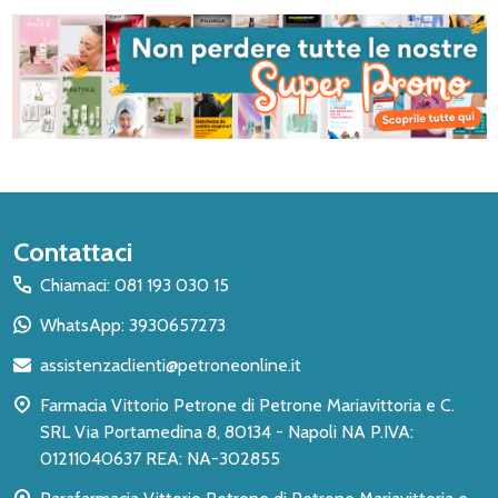
Inizio
Contattaci
del
Chiamaci: 081 193 030 15
piè
WhatsApp: 3930657273
di
assistenzaclienti@petroneonline.it
pagina
Farmacia Vittorio Petrone di Petrone Mariavittoria e C.
SRL Via Portamedina 8, 80134 - Napoli NA P.IVA:
01211040637 REA: NA-302855