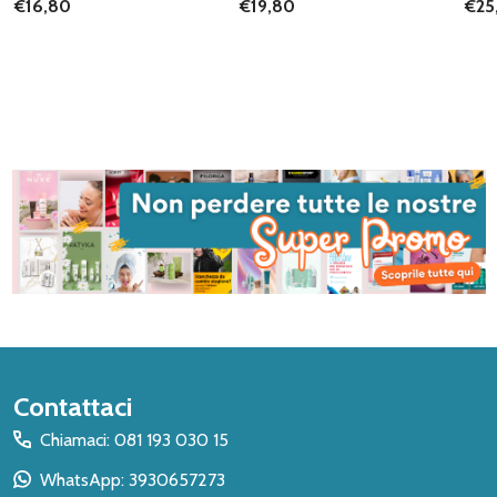
€16,80
€19,80
€25
Inizio
Contattaci
del
Chiamaci: 081 193 030 15
piè
WhatsApp: 3930657273