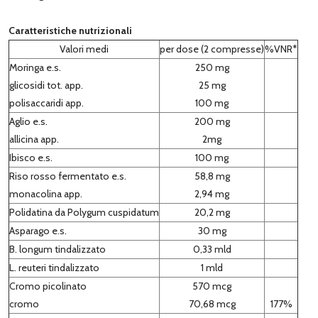
Caratteristiche nutrizionali
Valori medi
per dose (2 compresse)
%VNR*
Moringa e.s.
250 mg
glicosidi tot. app.
25 mg
polisaccaridi app.
100 mg
Aglio e.s.
200 mg
allicina app.
2mg
Ibisco e.s.
100 mg
Riso rosso fermentato e.s.
58,8 mg
monacolina app.
2,94 mg
Polidatina da Polygum cuspidatum
20,2 mg
Asparago e.s.
30 mg
B. longum tindalizzato
0,33 mld
L. reuteri tindalizzato
1 mld
Cromo picolinato
570 mcg
cromo
70,68 mcg
177%