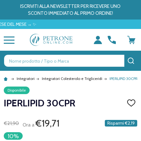
ISCRIVITI ALLA NEWSLETTER PER RICEVERE UNO
SCONTO IMMEDIATO AL PRIMO ORDINE!
 MESE → ✨
MENU
Ricerca
CE
Integratori
Integratori Colesterolo e Trigliceridi
IPERLIPID 30CPR
Disponibile
IPERLIPID 30CPR
AGGI
ALLA
LISTA
DEI
€19,71
€21,90
Risparmi
€2,19
Ora a
DESID
10%