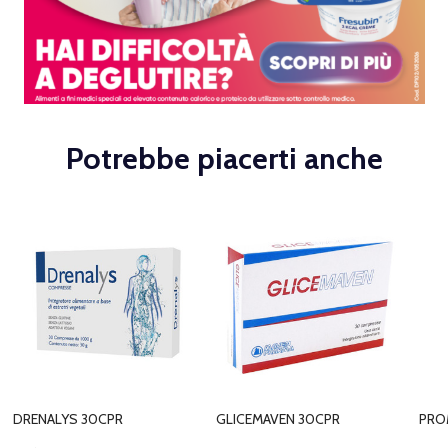
Potrebbe piacerti anche
DRENALYS 30CPR
GLICEMAVEN 30CPR
PRO