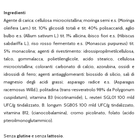
Ingredienti
Agente di carica: cellulosa microcristallina; moringa semi e.s. (Moringa
oleifera Lam.) tit. 10% glicosidi totali e tit. 40% polisaccaridi, aglio
bulbo e.s. (Allium sativum L.) tit. 1% allicina, ibisco fiori e.s. (Hibiscus
sabdariffa L.), riso rosso fermentato e.s. (Monascus purpureus) tit.
5% monacolina; agenti di rivestimento: idrossipropilmetilcellulosa,
talco, gommalacca, polietilenglicole, acido stearico, cellulosa
microcristallina; coloranti: carbonato di calcio, azorubina, ossidi e
idrossidi di ferro; agenti antiagglomeranti: biossido di silicio, sali di
magnesio degli acidi grassi; asparago radice e.s. (Asparagus
racemosus Willd.), politadina (trans-resveratrolo 98% da Polygonum
cuspidatum), vitamina B3 (nicotinamide), L. reuteri SGL01 100 mld
UFC/g tindalizzato, B. longum SGB05 100 mld UFC/g tindalizzato,
vitamina B12, (cianocobalamina), cromo picolinato, folato (acido
pteroilmonoglutammico).
Senza
glutine
e senza
lattosio
.