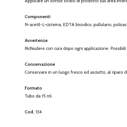
Applicare un sottile strato di prodotto sull'area inter
Componenti
N-acetil-L-cisteina, EDTA bisodico, pullulano, polisa
Avvertenze
Richiudere con cura dopo ogni applicazione. Possibili 
Conservazione
Conservare in un luogo fresco ed asciutto, al riparo d
Formato
Tubo da 15 ml.
Cod.
134