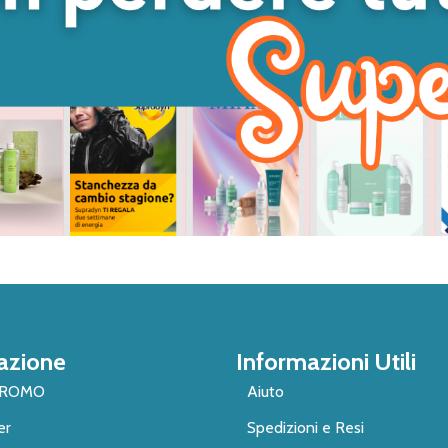
azione
Informazioni Utili
PROMO
Aiuto
er
Spedizioni e Resi