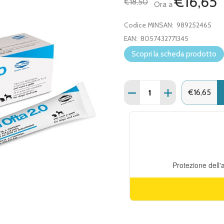
€16,65
€18,50
Ora a
Codice MINSAN:
989252465
EAN:
8057432771345
Scopri la scheda prodotto
Quantità:
DIMINUISCI QUANTITÀ DI 
AUMENTA QUANT
€16,65