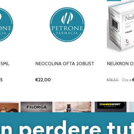
25ML
NEOCOLINA OFTA 20BUST
NEUKRON OF
55
€22,00
€18,50
Ora a
Quantità:
ANTITÀ DI UNDEFINED
 QUANTITÀ DI UNDEFINED
DIMINUISC
AUME
GIUNGI AL
ARRELLO