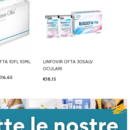
TA 10FL 10ML
LINFOVIR OFTA 30SALV
OCULARI
€16,65
€18,15
I QUANTITÀ DI UNDEFINED
NTA QUANTITÀ DI UNDEFINED
AGGIUNGI AL
CARRELLO