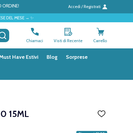
O ORDINE!
Accedi / Registrati
 → ✨
CERCA
Chiamaci
Visti di Recente
Carrello
Must Have Estivi
Blog
Sorprese
,0 15ML
AGGIUNGI
ALLA
LISTA
DEI