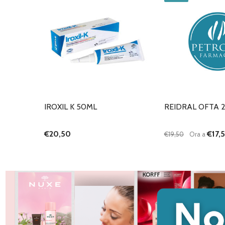
IROXIL K 50ML
REIDRAL OFTA 
€20,50
€17,
€19,50
Ora a
Quantità:
DIMINUISCI QU
AUMENTA
AG
C