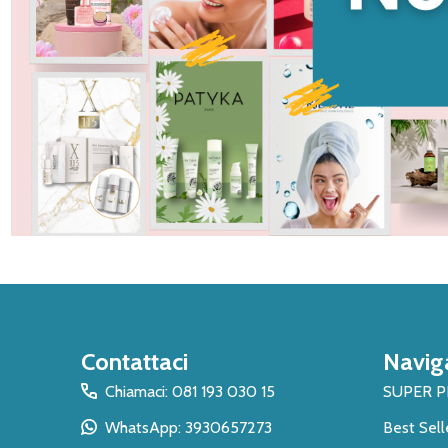
Inizio
Contattaci
Navig
del
piè
Chiamaci: 081 193 030 15
SUPER 
di
WhatsApp: 3930657273
Best Sell