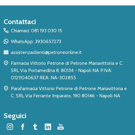
Inizio
Contattaci
del
Chiamaci: 081 193 030 15
piè
WhatsApp: 3930657273
di
assistenzaclienti@petroneonline.it
pagina
Farmacia Vittorio Petrone di Petrone Mariavittoria e C.
SRL Via Portamedina 8, 80134 - Napoli NA P.IVA:
01211040637 REA: NA-302855
Parafarmacia Vittorio Petrone di Petrone Mariavittoria e
C. SRL Via Ferrante Imparato, 190 80146 - Napoli NA
Seguici