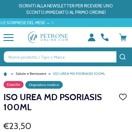
ISCRIVITI ALLA NEWSLETTER PER RICEVERE UNO
SCONTO IMMEDIATO AL PRIMO ORDINE!
ORPRESE DEL MESE → ✨
MENU
Ricerca
CE
Salute e Benessere
ISO UREA MD PSORIASIS 100ML
Esaurito
Dispositivo medico
ISO UREA MD PSORIASIS
AGGI
ALLA
100ML
LISTA
DEI
DESID
€23,50