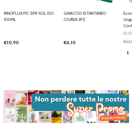
RINOFLUX PIC SPR SOL ISO
GHIACCIO ISTANTANEO
Ecoc
100ML
C/UREA 2PZ
Ungu
Conf
ECO
€22,
€10,90
€6,10
Quan