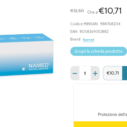
€10,71
€12,50
Ora a
Codice MINSAN:
988768204
EAN:
8058269352882
Brand:
Named
Scopri la scheda prodotto
Quantità:
DIMINUISCI QUANTITÀ DI
AUMENTA QUANT
€10,71