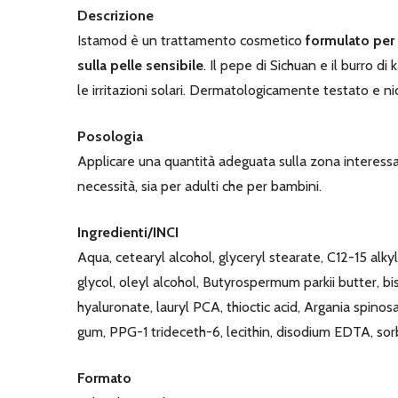
Descrizione
Istamod è un trattamento cosmetico
formulato per p
sulla pelle sensibile
. Il pepe di Sichuan e il burro d
le irritazioni solari. Dermatologicamente testato e ni
Posologia
Applicare una quantità adeguata sulla zona interess
necessità, sia per adulti che per bambini.
Ingredienti/INCI
Aqua, cetearyl alcohol, glyceryl stearate, C12-15 alky
glycol, oleyl alcohol, Butyrospermum parkii butter,
hyaluronate, lauryl PCA, thioctic acid, Argania spino
gum, PPG-1 trideceth-6, lecithin, disodium EDTA, sorbi
Formato