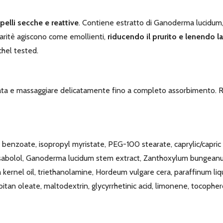
elli secche e reattive
. Contiene estratto di Ganoderma lucidum,
i karitè agiscono come emollienti,
riducendo il prurito e lenendo la 
chel tested.
ata e massaggiare delicatamente fino a completo assorbimento. Ri
l benzoate, isopropyl myristate, PEG-100 stearate, caprylic/capric 
 bisabolol, Ganoderma lucidum stem extract, Zanthoxylum bungeanu
sa kernel oil, triethanolamine, Hordeum vulgare cera, paraffinum li
tan oleate, maltodextrin, glycyrrhetinic acid, limonene, tocopherol