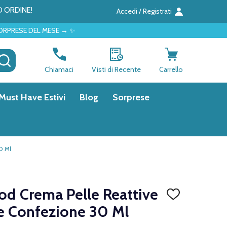
O ORDINE!
Accedi / Registrati
SE → ✨
CERCA
Chiamaci
Visti di Recente
Carrello
Must Have Estivi
Blog
Sorprese
0 Ml
d Crema Pelle Reattive
AGGIUNGI
ALLA
he Confezione 30 Ml
LISTA
DEI