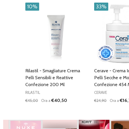
10%
33%
Rilastil - Smagliature Crema
Cerave - Crema I
Pelli Sensibili e Reattive
Pelli Secche e M
Confezione 200 Ml
Confezione 454 
RILASTIL
CERAVE
€40,50
€16,
€45,00
Ora a
€24,90
Ora a
Quantità:
Quantità:
DIMINUISCI QUANTITÀ DI UNDEFINED
AUMENTA QUANTITÀ DI UNDEFINED
DIMINUISCI QU
AUMENTA
AGGIUNGI AL
AG
CARRELLO
C