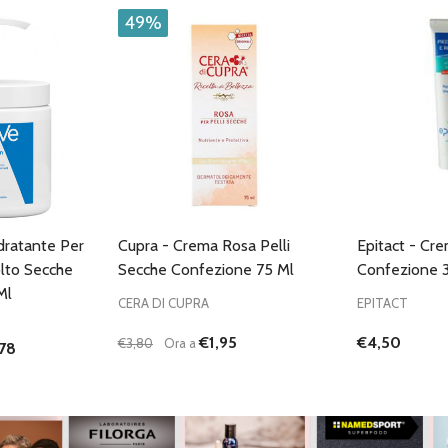
49%
dratante Per
Cupra - Crema Rosa Pelli
Epitact - Cre
olto Secche
Secche Confezione 75 Ml
Confezione 
Ml
CERA DI CUPRA
EPITACT
€1,95
€4,50
€3,80
Ora a
78
Quantità:
ANTITÀ DI UNDEFINED
 QUANTITÀ DI UNDEFINED
DIMINUISCI QUANTITÀ DI UNDEFINED
AUMENTA QUANTITÀ DI UNDEFINED
GIUNGI AL
AGGIUNGI AL
ARRELLO
CARRELLO