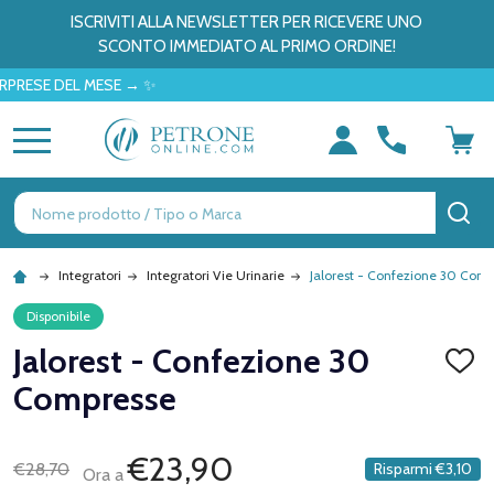
ISCRIVITI ALLA NEWSLETTER PER RICEVERE UNO
SCONTO IMMEDIATO AL PRIMO ORDINE!
E DEL MESE → ✨
MENU
Ricerca
CE
Integratori
Integratori Vie Urinarie
Jalorest - Confezione 30 Com
Disponibile
Jalorest - Confezione 30
AGGI
ALLA
Compresse
LISTA
DEI
DESID
€23,90
€28,70
Risparmi
€3,10
Ora a