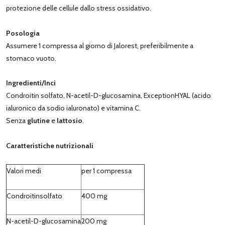
protezione delle cellule dallo stress ossidativo.
Posologia
Assumere 1 compressa al giorno di Jalorest, preferibilmente a
stomaco vuoto.
Ingredienti/Inci
Condroitin solfato, N-acetil-D-glucosamina, ExceptionHYAL (acido
ialuronico da sodio ialuronato) e vitamina C.
Senza
glutine
e
lattosio
.
Caratteristiche nutrizionali
Valori medi
per 1 compressa
Condroitinsolfato
400 mg
N-acetil-D-glucosamina
200 mg