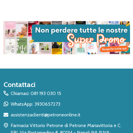
Inizio
Contattaci
del
Chiamaci: 081 193 030 15
piè
WhatsApp: 3930657273
di
assistenzaclienti@petroneonline.it
pagina
Farmacia Vittorio Petrone di Petrone Mariavittoria e C.
SRL Via Portamedina 8, 80134 - Napoli NA P.IVA: