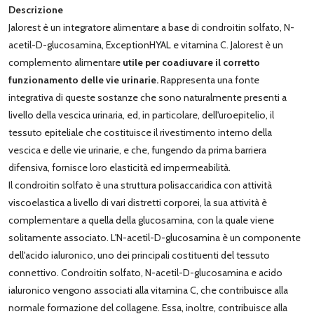
Descrizione
Jalorest è un integratore alimentare a base di condroitin solfato, N-
acetil-D-glucosamina, ExceptionHYAL e vitamina C. Jalorest è un
complemento
alimentare
utile per coadiuvare il corretto
funzionamento delle vie urinarie.
Rappresenta una fonte
integrativa di queste sostanze che sono naturalmente presenti a
livello della vescica urinaria, ed, in particolare, dell'uroepitelio, il
tessuto epiteliale che costituisce il rivestimento interno della
vescica e delle vie urinarie, e che, fungendo da prima barriera
difensiva, fornisce loro elasticità ed impermeabilità.
Il condroitin solfato è una struttura polisaccaridica con attività
viscoelastica a livello di vari distretti corporei, la sua attività è
complementare a quella della glucosamina, con la quale viene
solitamente associato. L'N-acetil-D-glucosamina è un componente
dell'acido ialuronico, uno dei principali costituenti del tessuto
connettivo. Condroitin solfato, N-acetil-D-glucosamina e acido
ialuronico vengono associati alla vitamina C, che contribuisce alla
normale formazione del collagene. Essa, inoltre, contribuisce alla