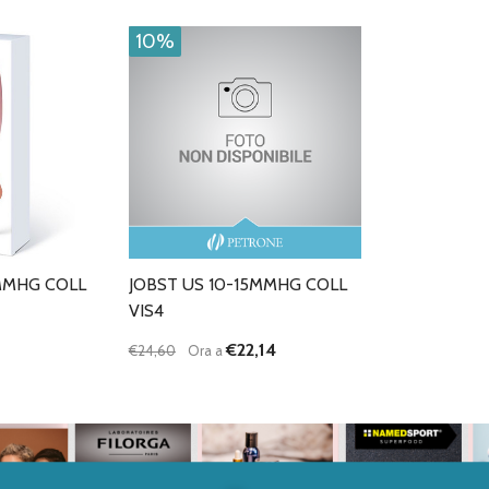
10%
5MMHG COLL
JOBST US 10-15MMHG COLL
VIS4
€22,14
€24,60
Ora a
Quantità:
DIMINUISCI QUANTITÀ DI UNDEFINED
AUMENTA QUANTITÀ DI UNDEFINED
AGGIUNGI AL
CARRELLO