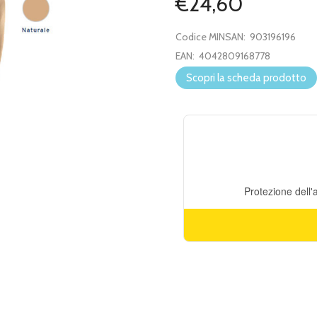
€24,60
Codice MINSAN:
903196196
EAN:
4042809168778
Scopri la scheda prodotto