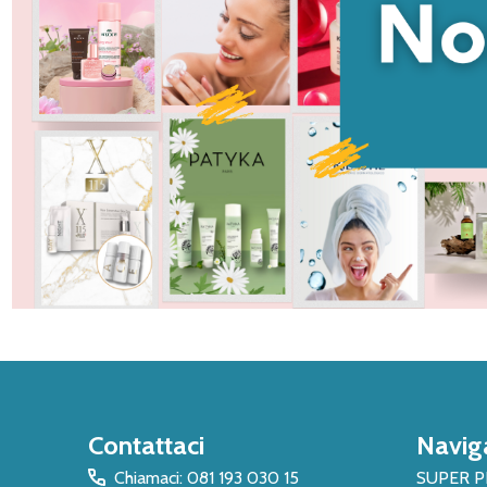
Inizio
Contattaci
Navig
del
piè
Chiamaci: 081 193 030 15
SUPER 