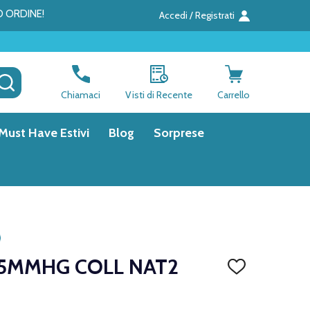
O ORDINE!
Accedi / Registrati
CERCA
Chiamaci
Visti di Recente
Carrello
Must Have Estivi
Blog
Sorprese
15MMHG COLL NAT2
AGGIUNGI
ALLA
LISTA
DEI