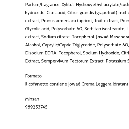
Parfum/fragrance, Xylitol, Hydroxyethyl acrylate/sod
hydroxide, Citric acid, Citrus grandis (grapefruit) frui
extract, Prunus armeniaca (apricot) fruit extract, Pru
Glycolic acid, Polysorbate 60, Sorbitan isostearate,
extract, Sodium citrate, Tocopherol.
Jowaé Mascher
Alcohol, Caprylic/Capric Triglyceride, Polysorbate 
Disodium EDTA, Tocopherol, Sodium Hydroxide, Citric
Extract, Sempervivum Tectorum Extract, Potassium 
Formato
Il cofanetto contiene Jowaé Crema Leggera Idrata
Minsan
989253745