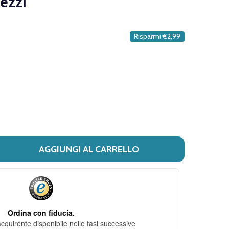
ezzi
DESIDERI
Risparmi
€2,99
AGGIUNGI AL CARRELLO
I JOWAE - COFANETTO ANTIAGE CREMA IDRATANTE + MASCH
ITÀ DI JOWAE - COFANETTO ANTIAGE CREMA IDRATANTE 