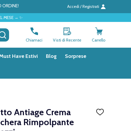
O ORDINE!
Accedi / Registrati
CERCA
Chiamaci
Visti di Recente
Carrello
Must Have Estivi
Blog
Sorprese
tto Antiage Crema
AGGIUNGI
ALLA
schera Rimpolpante
LISTA
DEI