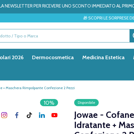
ALLA NEWSLETTER PER RICEVERE UNO SCONTO IMMEDIATO AL PRIM
🎁 SCOPRI LE SORPRESE DEL MESE → ✨
olari 2026
Dermocosmetica
Medicina Estetica
te + Maschera Rimpolpante Confezione 2 Pezzi
10%
Disponibile
Jowae - Cofane
Idratante + Ma