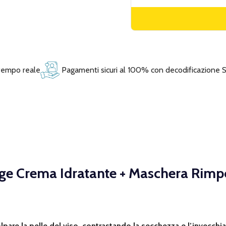
 tempo reale
Pagamenti sicuri al 100% con decodificazione 
age Crema Idratante + Maschera Rimp
lpare la pelle del viso, contrastando la secchezza e l’invecch