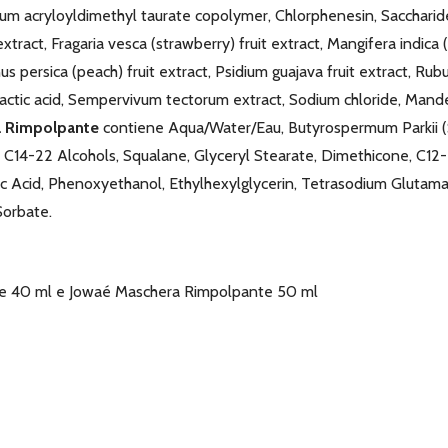
ium acryloyldimethyl taurate copolymer, Chlorphenesin, Saccharide
t extract, Fragaria vesca (strawberry) fruit extract, Mangifera indica 
nus persica (peach) fruit extract, Psidium guajava fruit extract, Rub
 Lactic acid, Sempervivum tectorum extract, Sodium chloride, Mand
a Rimpolpante
contiene Aqua/Water/Eau, Butyrospermum Parkii (Sh
60, C14-22 Alcohols, Squalane, Glyceryl Stearate, Dimethicone, C1
 Acid, Phenoxyethanol, Ethylhexylglycerin, Tetrasodium Glutamate
Sorbate.
nte 40 ml e Jowaé Maschera Rimpolpante 50 ml