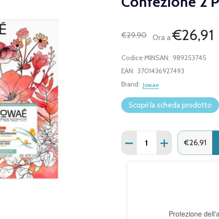
Confezione 2 P
€26,91
€29,90
Ora a
Codice MINSAN:
989253745
EAN:
3701436927493
Brand:
Jowae
Scopri la scheda prodotto
Quantità:
DIMINUISCI QUANTITÀ D
AUMENTA QUANT
€26,91