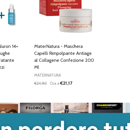
luron 14+
MaterNatura - Maschera
Rughe
Capelli Rimpolpante Antiage
ratante
al Collagene Confezione 200
zi
Ml
MATERNATURA
€21,17
€24,90
Ora a
Quantità:
DIMINUISCI QUANTITÀ DI UNDEFINED
AUMENTA QUANTITÀ DI UNDEFINED
AGGIUNGI AL
CARRELLO