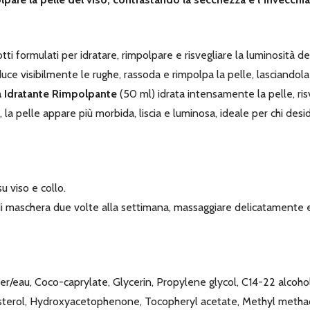
 formulati per idratare, rimpolpare e risvegliare la luminosità del
ce visibilmente le rughe, rassoda e rimpolpa la pelle, lasciandola
 Idratante Rimpolpante
(50 ml) idrata intensamente la pelle, ri
 la pelle appare più morbida, liscia e luminosa, ideale per chi desi
u viso e collo.
di maschera due volte alla settimana, massaggiare delicatamente e 
/eau, Coco-caprylate, Glycerin, Propylene glycol, C14-22 alcohol
tosterol, Hydroxyacetophenone, Tocopheryl acetate, Methyl methac