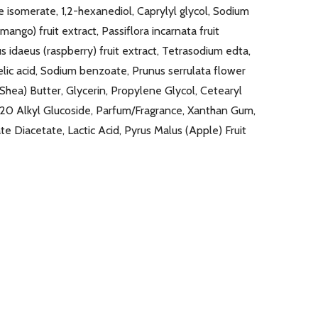
 isomerate, 1,2-hexanediol, Caprylyl glycol, Sodium
(mango) fruit extract, Passiflora incarnata fruit
us idaeus (raspberry) fruit extract, Tetrasodium edta,
elic acid, Sodium benzoate, Prunus serrulata flower
ea) Butter, Glycerin, Propylene Glycol, Cetearyl
2-20 Alkyl Glucoside, Parfum/Fragrance, Xanthan Gum,
 Diacetate, Lactic Acid, Pyrus Malus (Apple) Fruit