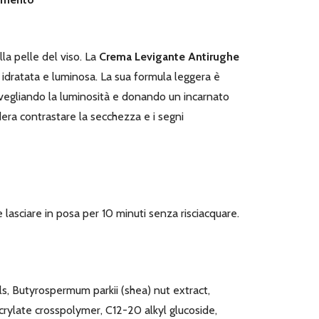
la pelle del viso. La
Crema Levigante Antirughe
 idratata e luminosa. La sua formula leggera è
svegliando la luminosità e donando un incarnato
dera contrastare la secchezza e i segni
lasciare in posa per 10 minuti senza risciacquare.
s, Butyrospermum parkii (shea) nut extract,
rylate crosspolymer, C12-20 alkyl glucoside,