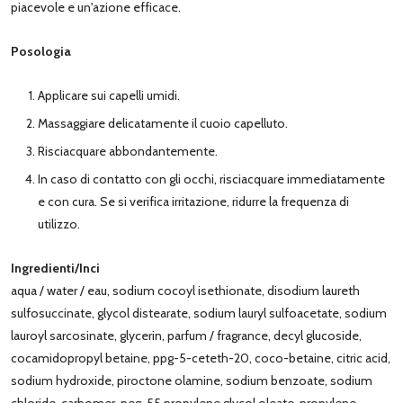
piacevole e un'azione efficace.
Posologia
Applicare sui capelli umidi.
Massaggiare delicatamente il cuoio capelluto.
Risciacquare abbondantemente.
In caso di contatto con gli occhi, risciacquare immediatamente
e con cura. Se si verifica irritazione, ridurre la frequenza di
utilizzo.
Ingredienti/Inci
aqua / water / eau, sodium cocoyl isethionate, disodium laureth
sulfosuccinate, glycol distearate, sodium lauryl sulfoacetate, sodium
lauroyl sarcosinate, glycerin, parfum / fragrance, decyl glucoside,
cocamidopropyl betaine, ppg-5-ceteth-20, coco-betaine, citric acid,
sodium hydroxide, piroctone olamine, sodium benzoate, sodium
chloride, carbomer, peg-55 propylene glycol oleate, propylene