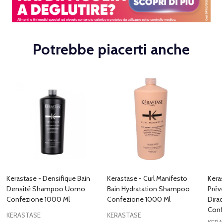
Potrebbe piacerti anche
Kerastase - Densifique Bain
Kerastase - Curl Manifesto
Kera
Densité Shampoo Uomo
Bain Hydratation Shampoo
Prév
Confezione 1000 Ml
Confezione 1000 Ml
Dira
Conf
KERASTASE
KERASTASE