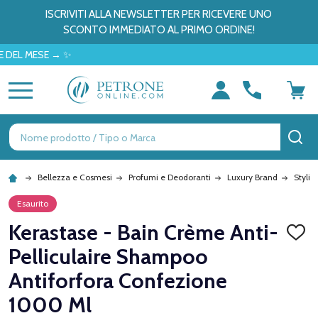
ISCRIVITI ALLA NEWSLETTER PER RICEVERE UNO
SCONTO IMMEDIATO AL PRIMO ORDINE!
MESE → ✨
MENU
Ricerca
CE
Bellezza e Cosmesi
Profumi e Deodoranti
Luxury Brand
Stylin
Esaurito
Kerastase - Bain Crème Anti-
AGGI
ALLA
Pelliculaire Shampoo
LISTA
DEI
Antiforfora Confezione
DESID
1000 Ml