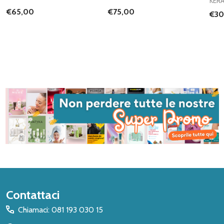
KER
€65,00
€75,00
€30
Inizio
Contattaci
del
Chiamaci: 081 193 030 15
piè