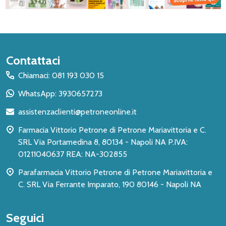
Inizio
Contattaci
del
Chiamaci: 081 193 030 15
piè
WhatsApp: 3930657273
di
assistenzaclienti@petroneonline.it
pagina
Farmacia Vittorio Petrone di Petrone Mariavittoria e C.
SRL Via Portamedina 8, 80134 - Napoli NA P.IVA:
01211040637 REA: NA-302855
Parafarmacia Vittorio Petrone di Petrone Mariavittoria e
C. SRL Via Ferrante Imparato, 190 80146 - Napoli NA
Seguici