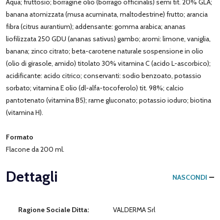
Aqua; fruttosio; borragine olio (borrago officinalis) semi tit. 20% GLA;
banana atomizzata (musa acuminata, maltodestrine) frutto; arancia
fibra (citrus aurantium); addensante: gomma arabica; ananas
liofilizzata 250 GDU (ananas sativus) gambo; aromi: limone, vaniglia,
banana; zinco citrato; beta-carotene naturale sospensione in olio
(olio di girasole, amido) titolato 30% vitamina C (acido L-ascorbico);
acidificante: acido citrico; conservanti: sodio benzoato, potassio
sorbato; vitamina E olio (dl-alfa-tocoferolo) tit. 98%; calcio
pantotenato (vitamina B5); rame gluconato; potassio ioduro; biotina
(vitamina H).
Formato
Flacone da 200 ml.
Dettagli
NASCONDI
Ragione Sociale Ditta:
VALDERMA Srl