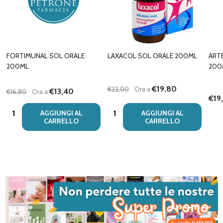
FORTIMUNAL SOL ORALE
LAXACOL SOL ORALE 200ML
ART
200ML
200
€19,80
€22,00
Ora a
€13,40
€16,80
Ora a
€19
Quantità:
Quantità:
AGGIUNGI AL
AGGIUNGI AL
CARRELLO
CARRELLO