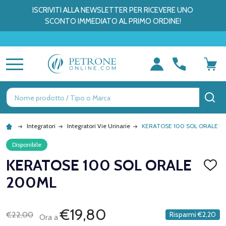
ISCRIVITI ALLA NEWSLETTER PER RICEVERE UNO
SCONTO IMMEDIATO AL PRIMO ORDINE!
MENU
Ricerca
CE
Integratori
Integratori Vie Urinarie
KERATOSE 100 SOL ORALE 2
Disponibile
KERATOSE 100 SOL ORALE
AGGI
ALLA
200ML
LISTA
DEI
DESID
€19,80
€22,00
Risparmi
€2,20
Ora a