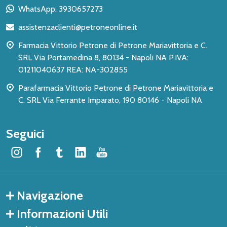
piè
WhatsApp: 3930657273
di
assistenzaclienti@petroneonline.it
pagina
Farmacia Vittorio Petrone di Petrone Mariavittoria e C.
SRL Via Portamedina 8, 80134 - Napoli NA P.IVA:
01211040637 REA: NA-302855
Parafarmacia Vittorio Petrone di Petrone Mariavittoria e
C. SRL Via Ferrante Imparato, 190 80146 - Napoli NA
Seguici
Navigazione
Informazioni Utili