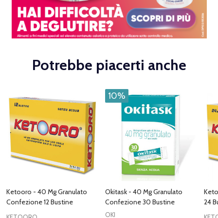
Potrebbe piacerti anche
10%
Ketooro - 40 Mg Granulato
Okitask - 40 Mg Granulato
Keto
Confezione 12 Bustine
Confezione 30 Bustine
24 B
OKI
KETOORO
KET