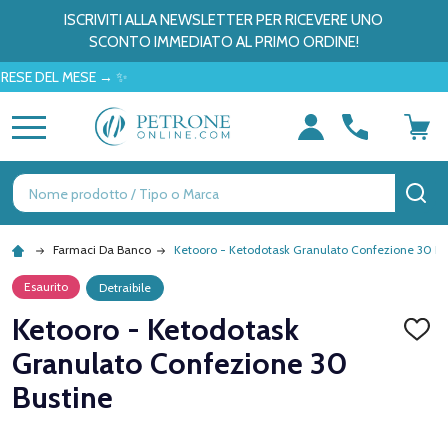
ISCRIVITI ALLA NEWSLETTER PER RICEVERE UNO
SCONTO IMMEDIATO AL PRIMO ORDINE!
DEL MESE → ✨
MENU
Ricerca
CE
Farmaci Da Banco
Ketooro - Ketodotask Granulato Confezione 30 Bu
Esaurito
Detraibile
Ketooro - Ketodotask
AGGI
ALLA
Granulato Confezione 30
LISTA
DEI
Bustine
DESID