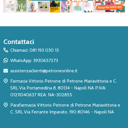
Inizio
Contattaci
del
Chiamaci: 081 193 030 15
piè
WhatsApp: 3930657273
di
assistenzaclienti@petroneonline.it
pagina
Farmacia Vittorio Petrone di Petrone Mariavittoria e C.
SRL Via Portamedina 8, 80134 - Napoli NA P.IVA:
01211040637 REA: NA-302855
Parafarmacia Vittorio Petrone di Petrone Mariavittoria e
C. SRL Via Ferrante Imparato, 190 80146 - Napoli NA