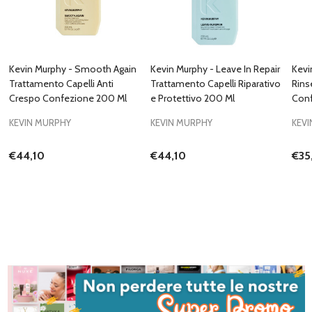
Kevin Murphy - Smooth Again
Kevin Murphy - Leave In Repair
Kevi
Trattamento Capelli Anti
Trattamento Capelli Riparativo
Rins
Crespo Confezione 200 Ml
e Protettivo 200 Ml
Conf
KEVIN MURPHY
KEVIN MURPHY
KEV
€44,10
€44,10
€35