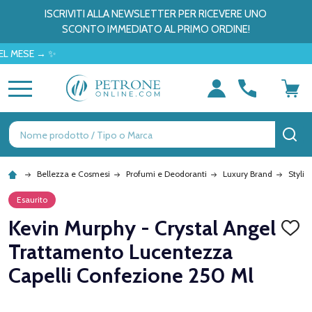
ISCRIVITI ALLA NEWSLETTER PER RICEVERE UNO
SCONTO IMMEDIATO AL PRIMO ORDINE!
SE → ✨
MENU
Ricerca
CE
Bellezza e Cosmesi
Profumi e Deodoranti
Luxury Brand
Stylin
Esaurito
Kevin Murphy - Crystal Angel
AGGI
ALLA
Trattamento Lucentezza
LISTA
DEI
Capelli Confezione 250 Ml
DESID