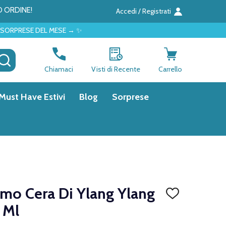
O ORDINE!
Accedi / Registrati
MESE → ✨
CERCA
Chiamaci
Visti di Recente
Carrello
Must Have Estivi
Blog
Sorprese
amo Cera Di Ylang Ylang
AGGIUNGI
ALLA
 Ml
LISTA
DEI