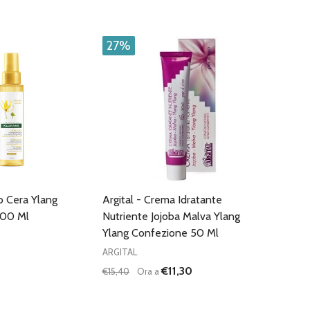
27%
o Cera Ylang
Argital - Crema Idratante
100 Ml
Nutriente Jojoba Malva Ylang
Ylang Confezione 50 Ml
ARGITAL
€11,30
€15,40
Ora a
Quantità:
DIMINUISCI QUANTITÀ DI UNDEFINED
AUMENTA QUANTITÀ DI UNDEFI
AGGIUNGI AL
CARRELLO