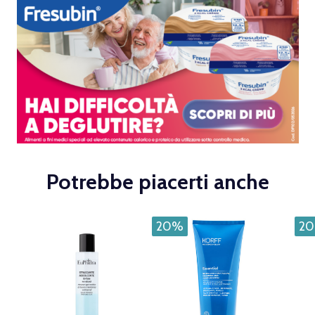
Potrebbe piacerti anche
20%
2