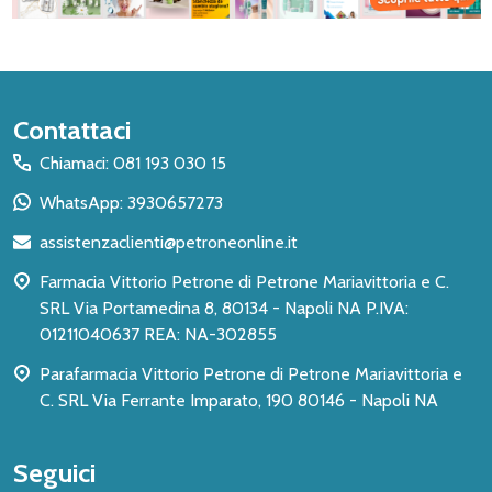
Inizio
Contattaci
del
Chiamaci: 081 193 030 15
piè
WhatsApp: 3930657273
di
assistenzaclienti@petroneonline.it
pagina
Farmacia Vittorio Petrone di Petrone Mariavittoria e C.
SRL Via Portamedina 8, 80134 - Napoli NA P.IVA:
01211040637 REA: NA-302855
Parafarmacia Vittorio Petrone di Petrone Mariavittoria e
C. SRL Via Ferrante Imparato, 190 80146 - Napoli NA
Seguici