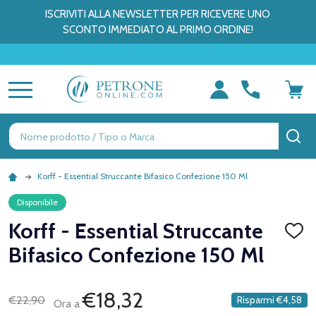
ISCRIVITI ALLA NEWSLETTER PER RICEVERE UNO
SCONTO IMMEDIATO AL PRIMO ORDINE!
MENU
Ricerca
CE
Korff - Essential Struccante Bifasico Confezione 150 Ml
Disponibile
Korff - Essential Struccante
AGGI
ALLA
Bifasico Confezione 150 Ml
LISTA
DEI
DESID
€18,32
€22,90
Risparmi
€4,58
Ora a