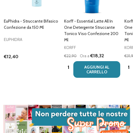
EuPhidra - Struccante Bifasico
Korff - Essential Latte All In
Korff
Confezione da 150 Ml
One Detergente Struccante
One 
Tonico Viso Confezione 200
Toni
EUPHIDRA
Ml
Ml
KORFF
KOR
€18,32
€22,90
Ora a
€31,
€12,40
Quantità:
Quan
AGGIUNGI AL
CARRELLO