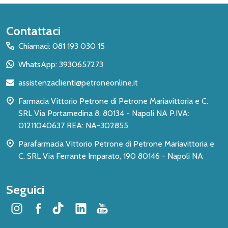
Inizio
Contattaci
del
Chiamaci: 081 193 030 15
piè
WhatsApp: 3930657273
di
assistenzaclienti@petroneonline.it
pagina
Farmacia Vittorio Petrone di Petrone Mariavittoria e C.
SRL Via Portamedina 8, 80134 - Napoli NA P.IVA:
01211040637 REA: NA-302855
Parafarmacia Vittorio Petrone di Petrone Mariavittoria e
C. SRL Via Ferrante Imparato, 190 80146 - Napoli NA
Seguici