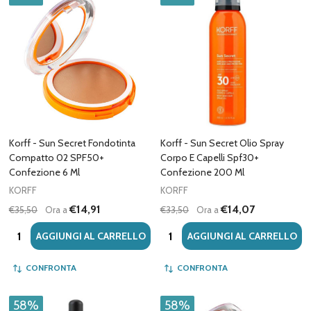
Korff - Sun Secret Fondotinta
Korff - Sun Secret Olio Spray
Compatto 02 SPF50+
Corpo E Capelli Spf30+
Confezione 6 Ml
Confezione 200 Ml
KORFF
KORFF
€14,91
€14,07
€35,50
Ora a
€33,50
Ora a
Quantità:
Quantità:
AGGIUNGI AL CARRELLO
AGGIUNGI AL CARRELLO
CONFRONTA
CONFRONTA
58%
58%