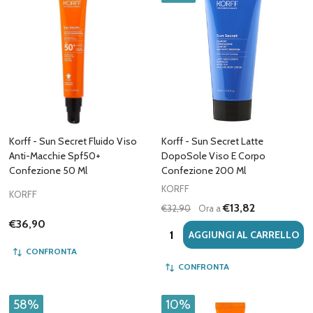
Korff - Sun Secret Fluido Viso
Korff - Sun Secret Latte
Anti-Macchie Spf50+
DopoSole Viso E Corpo
Confezione 50 Ml
Confezione 200 Ml
KORFF
KORFF
€13,82
€32,90
Ora a
€36,90
Quantità:
AGGIUNGI AL CARRELLO
CONFRONTA
CONFRONTA
58%
10%