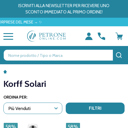
ISCRIVITI ALLA NEWSLETTER PER RICEVERE UNO
SCONTO IMMEDIATO AL PRIMO ORDINE!
ESE DEL MESE → ✨
MENU
Ricerca
CE
Korff Solari
ORDINA PER:
FILTRI
58%
58%