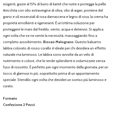
esigenti, grazie al 15% di burro di karité che nutre e protegge la pelle.
Arricchita con olio extravergine di oliva, olio di argan, proteine del
grano e oli essenziali di rosa damascena e legno di rosa, la crema ha
proprietà emollienti e rigeneranti. È un'ottima soluzione per
proteggere le mani dal freddo, vento, acqua e detersivi. Si applica
ogni volta che se ne sente la necessità, massaggiando fino a
completo assorbimento.
Biocao Melograno:
Questo balsamo
labbra colorato di rosso corallo è ideale per chi desidera un effetto
naturale ma luminoso. Le labbra sono avvolte da un velo di
nutrimento e colore, che le rende splendenti e volumizzate senza
l'uso di rossetto. È perfetto per ogni momento della giornata, per un
tocco di glamour in più, soprattutto prima di un appuntamento
speciale. Stendilo ogni volta che desideri un sorriso più luminoso e
curato.
Formato
Confezione 2 Pezzi