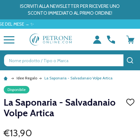
ISCRIVITI ALLA NEWSLETTER PER RICEVERE UNO
SCONTO IMMEDIATO AL PRIMO ORDINE!
 MESE → ✨
MENU
Ricerca
CE
Idee Regalo
La Saponaria - Salvadanaio Volpe Artica
Disponibile
La Saponaria - Salvadanaio
AGGI
ALLA
Volpe Artica
LISTA
DEI
DESID
€13,90