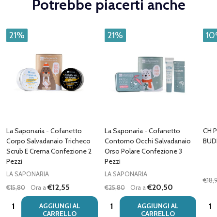
Potrebbe piacerti anche
21%
21%
1
La Saponaria - Cofanetto
La Saponaria - Cofanetto
CH 
Corpo Salvadanaio Tricheco
Contorno Occhi Salvadanaio
BUD
Scrub E Crema Confezione 2
Orso Polare Confezione 3
Pezzi
Pezzi
LA SAPONARIA
LA SAPONARIA
€18,
€12,55
€20,50
€15,80
Ora a
€25,80
Ora a
Quantità:
Quantità:
Quan
AGGIUNGI AL
AGGIUNGI AL
CARRELLO
CARRELLO