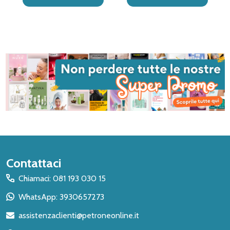
Inizio
Contattaci
del
Chiamaci: 081 193 030 15
piè
WhatsApp: 3930657273
di
assistenzaclienti@petroneonline.it
pagina