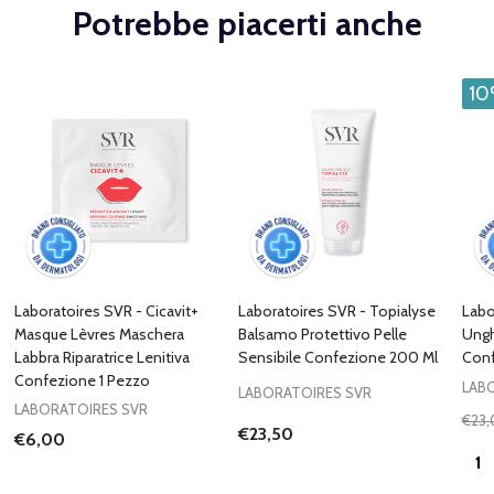
Potrebbe piacerti anche
1
Laboratoires SVR - Cicavit+
Laboratoires SVR - Topialyse
Labo
Masque Lèvres Maschera
Balsamo Protettivo Pelle
Ungh
Labbra Riparatrice Lenitiva
Sensibile Confezione 200 Ml
Conf
Confezione 1 Pezzo
LAB
LABORATOIRES SVR
LABORATOIRES SVR
€23,
€23,50
€6,00
Quan