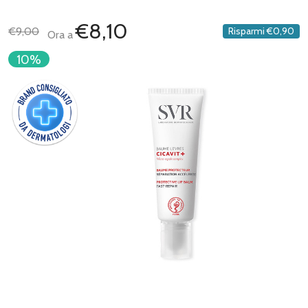
€8,10
€9,00
Risparmi
€0,90
Ora a
10%