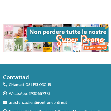
Inizio
Contattaci
del
Chiamaci: 081 193 030 15
piè
WhatsApp: 3930657273
di
assistenzaclienti@petroneonline.it
pagina