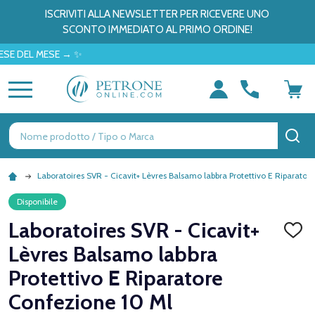
ISCRIVITI ALLA NEWSLETTER PER RICEVERE UNO
SCONTO IMMEDIATO AL PRIMO ORDINE!
EL MESE → ✨
MENU
Ricerca
CE
Laboratoires SVR - Cicavit+ Lèvres Balsamo labbra Protettivo E Riparato
Disponibile
Laboratoires SVR - Cicavit+
AGGI
ALLA
Lèvres Balsamo labbra
LISTA
DEI
Protettivo E Riparatore
DESID
Confezione 10 Ml