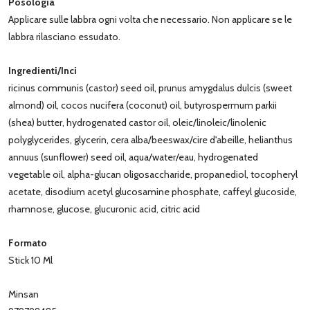
Posologia
Applicare sulle labbra ogni volta che necessario. Non applicare se le
labbra rilasciano essudato.
Ingredienti/Inci
ricinus communis (castor) seed oil, prunus amygdalus dulcis (sweet
almond) oil, cocos nucifera (coconut) oil, butyrospermum parkii
(shea) butter, hydrogenated castor oil, oleic/linoleic/linolenic
polyglycerides, glycerin, cera alba/beeswax/cire d'abeille, helianthus
annuus (sunflower) seed oil, aqua/water/eau, hydrogenated
vegetable oil, alpha-glucan oligosaccharide, propanediol, tocopheryl
acetate, disodium acetyl glucosamine phosphate, caffeyl glucoside,
rhamnose, glucose, glucuronic acid, citric acid
Formato
Stick 10 Ml
Minsan