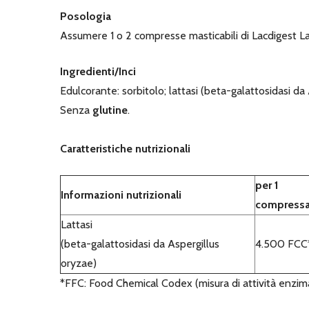
Posologia
Assumere 1 o 2 compresse masticabili di Lacdigest La
Ingredienti/Inci
Edulcorante: sorbitolo; lattasi (beta-galattosidasi da A
Senza
glutine
.
Caratteristiche nutrizionali
per 1
Informazioni nutrizionali
compress
Lattasi
(beta-galattosidasi da Aspergillus
4.500 FCC
oryzae)
*FFC: Food Chemical Codex (misura di attività enzim