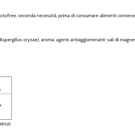
ctofree, seconda necessità, prima di consumare alimenti contenen
spergillus oryzae), aroma; agenti antiagglomeranti: sali di magnesio 
a
*
atica)