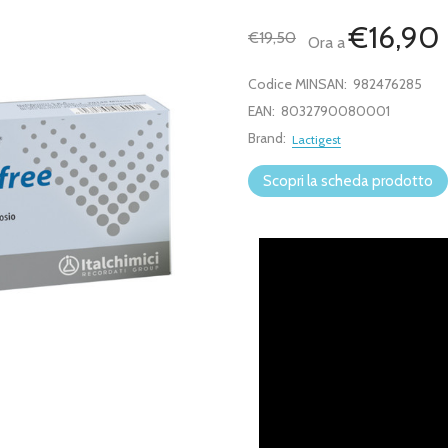
€16,90
€19,50
Ora a
Codice MINSAN:
982476285
EAN:
8032790080001
Brand:
Lactigest
Scopri la scheda prodotto