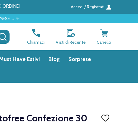
O ORDINE!
Accedi / Registrati
CERCA
Chiamaci
Visti di Recente
Carrello
Must Have Estivi
Blog
Sorprese
ctofree Confezione 30
AGGIUNGI
ALLA
LISTA
DEI