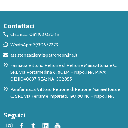
Inizio
Contattaci
del
Chiamaci: 081 193 030 15
piè
WhatsApp: 3930657273
di
assistenzaclienti@petroneonline.it
pagina
Farmacia Vittorio Petrone di Petrone Mariavittoria e C.
SRL Via Portamedina 8, 80134 - Napoli NA P.IVA:
01211040637 REA: NA-302855
Parafarmacia Vittorio Petrone di Petrone Mariavittoria e
C. SRL Via Ferrante Imparato, 190 80146 - Napoli NA
Seguici