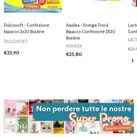
Dulcosoft - Confezione
Aquilea - Energia Trocà
Lact
bipacco 2x20 Bustine
Bipacco Confezione 2X20
Con
Bustine
LAC
DULCOSOFT
AQUILEA
€24,
€23,90
€25,80
Quan