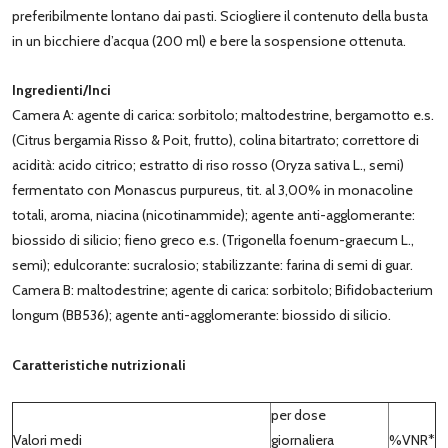
preferibilmente lontano dai pasti. Sciogliere il contenuto della busta
in un bicchiere d’acqua (200 ml) e bere la sospensione ottenuta.
Ingredienti/Inci
Camera A: agente di carica: sorbitolo; maltodestrine, bergamotto e.s.
(Citrus bergamia Risso & Poit, frutto), colina bitartrato; correttore di
acidità: acido citrico; estratto di riso rosso (Oryza sativa L., semi)
fermentato con Monascus purpureus, tit. al 3,00% in monacoline
totali, aroma, niacina (nicotinammide); agente anti-agglomerante:
biossido di silicio; fieno greco e.s. (Trigonella foenum-graecum L.,
semi); edulcorante: sucralosio; stabilizzante: farina di semi di guar.
Camera B: maltodestrine; agente di carica: sorbitolo; Bifidobacterium
longum (BB536); agente anti-agglomerante: biossido di silicio.
Caratteristiche nutrizionali
per dose
Valori medi
giornaliera
%VNR*