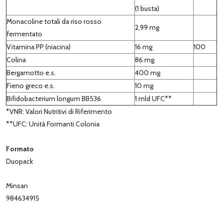
(1 busta)
Monacoline totali da riso rosso
2,99 mg
fermentato
Vitamina PP (niacina)
16 mg
100
Colina
86 mg
Bergamotto e.s.
400 mg
Fieno greco e.s.
10 mg
Bifidobacterium longum BB536
1 mld UFC**
*VNR: Valori Nutritivi di Riferimento
**UFC: Unità Formanti Colonia
Formato
Duopack
Minsan
984634915