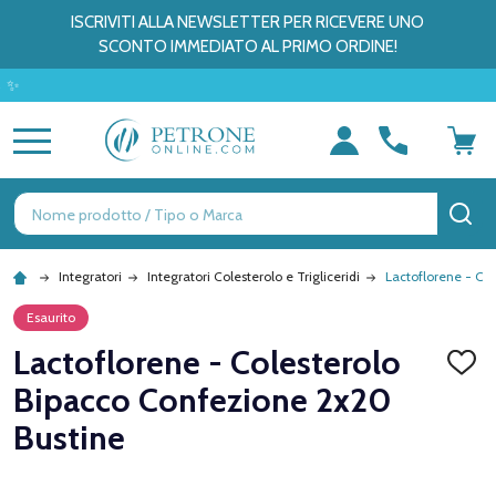
ISCRIVITI ALLA NEWSLETTER PER RICEVERE UNO
SCONTO IMMEDIATO AL PRIMO ORDINE!
MENU
Ricerca
CE
Integratori
Integratori Colesterolo e Trigliceridi
Lactoflorene - Co
Esaurito
Lactoflorene - Colesterolo
AGGI
ALLA
Bipacco Confezione 2x20
LISTA
DEI
Bustine
DESID