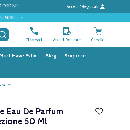
O ORDINE!
Accedi / Registrati
CERCA
Chiamaci
Visti di Recente
Carrello
Must Have Estivi
Blog
Sorprese
e 50 Ml
le Eau De Parfum
AGGIUNGI
ALLA
zione 50 Ml
LISTA
DEI