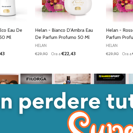
alco Eau De
Helan - Bianco D'Ambra Eau
Helan - Ros
50 Ml
De Parfum Profumo 50 Ml
Parfum Prof
HELAN
HELAN
43
€22,43
€29,90
Ora a
€29,90
Ora a
Quantità:
Quantità:
ANTITÀ DI UNDEFINED
 QUANTITÀ DI UNDEFINED
DIMINUISCI QUANTITÀ DI UNDEFINED
AUMENTA QUANTITÀ DI UNDEFINED
DIMINUISC
AUME
GIUNGI AL
AGGIUNGI AL
ARRELLO
CARRELLO