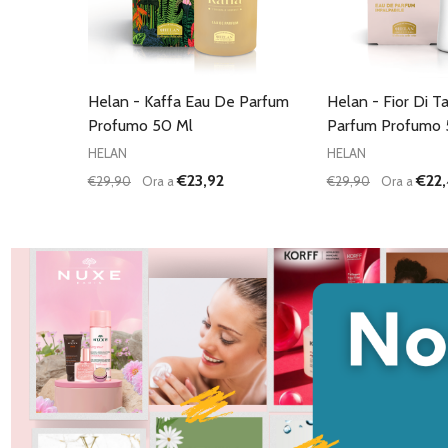
Helan - Kaffa Eau De Parfum
Helan - Fior Di T
Profumo 50 Ml
Parfum Profumo 
HELAN
HELAN
€23,92
€22,
€29,90
Ora a
€29,90
Ora a
Quantità:
Quantità:
DIMINUISCI QUANTITÀ DI UNDEFINED
AUMENTA QUANTITÀ DI UNDEFINED
DIMINUISCI QU
AUMENTA
AGGIUNGI AL
AG
CARRELLO
C