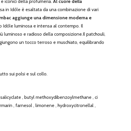
 e iconici della profumeria.
Al cuore della
sa in Idôle è esaltata da una combinazione di vari
 Sambac aggiunge una dimensione moderna e
Idôle luminosa e intensa al contempo. Il
più luminoso e radioso della composizione.Il patchouli,
aggiungono un tocco terroso e muschiato, equilibrando
o sui polsi e sul collo.
yl salicyclate , butyl methoxydibenzoylmethane , ci
marin , farnesol , limonene , hydroxycitronellal ,