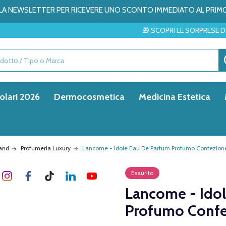
ALLA NEWSLETTER PER RICEVERE UNO SCONTO IMMEDIATO AL PRIM
🎁 SCOPRI LE SORPRESE DEL MESE → ✨
olari 2026
Dermocosmetica
Medicina Estetica
rand
Profumeria Luxury
Lancome - Idole Eau De Parfum Profumo Confezion
Esaurito
Lancome - Ido
Profumo Confe