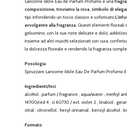
Lancôme Idôle Eau de Parfum Profumo è una
fragr
composizione, troviamo la rosa, simbolo di eleganz
tipi, infondendo un tocco classico e sofisticato.
L'inf
avvolgente alla fragranza.
Questi elementi floreali
gelsomino, con le sue note delicate e dolci, addolcisc
insieme ad altri muschi selezionati con cura, conferi
la dolcezza floreale e rendendo la fragranza comple
Posologia
Spruzzare Lancome Idole Eau De Parfum Profumo il pro
Ingredienti/Inci
alcohol , parfum / fragrance , aqua/water , methyl ant
14700/red 4 , ci 60730 / ext. violet 2 , linalool , ge
citral , citronellol , hexyl cinnamal , benzyl alcohol 
Formato