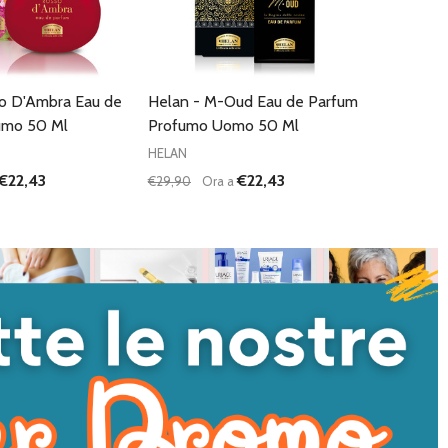
so D'Ambra Eau de
Helan - M-Oud Eau de Parfum
umo 50 Ml
Profumo Uomo 50 Ml
HELAN
€22,43
€22,43
€29,90
Ora a
Quantità:
I QUANTITÀ DI UNDEFINED
NTA QUANTITÀ DI UNDEFINED
DIMINUISCI QUANTITÀ DI UNDEFINED
AUMENTA QUANTITÀ DI UNDEFI
AGGIUNGI AL
AGGIUNGI AL
CARRELLO
CARRELLO