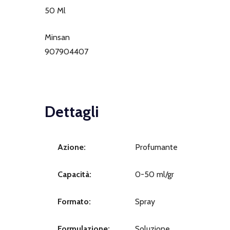
50 Ml
Minsan
907904407
Dettagli
Azione:
Profumante
Capacità:
0-50 ml/gr
Formato:
Spray
Formulazione:
Soluzione