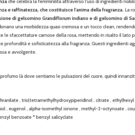
anza
che celebra la femminilità attraverso l'uso di ingredienti nobili
a e raffinatezza, che costituisce l'anima della fragranza.
La ro
usione di gelsomino Grandiflorum indiano e di gelsomino di
 donano una morbidezza quasi cremosa e un tocco clean, rendendo 
e le sfaccettature carnose della rosa, mettendo in risalto il lato 
sce profondità e sofisticatezza alla fragranza. Questi ingredienti 
ssa e avvolgente.
fumo là dove sentiamo le pulsazioni del cuore, quindi innanzitutt
hranilate , tris(tetramethylhydroxypiperidinol , citrate , ethylhex
raniol , eugenol , alpha-isomethyl ionone , methyl-2-octynoate , cour
, benzyl benzoate * benzyl salicyclate