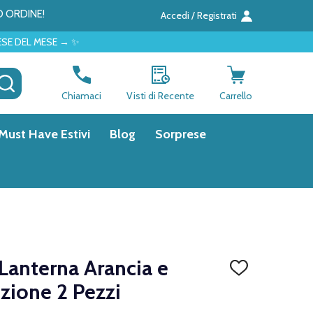
O ORDINE!
Accedi / Registrati
✨
CERCA
Chiamaci
Visti di Recente
Carrello
Must Have Estivi
Blog
Sorprese
 Lanterna Arancia e
AGGIUNGI
ALLA
zione 2 Pezzi
LISTA
DEI