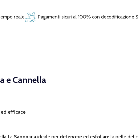
 tempo reale
Pagamenti sicuri al 100% con decodificazione 
a e Cannella
e ed efficace
ella La Saponaria
ideale per
detergere
ed
esfoliare
la pelle del