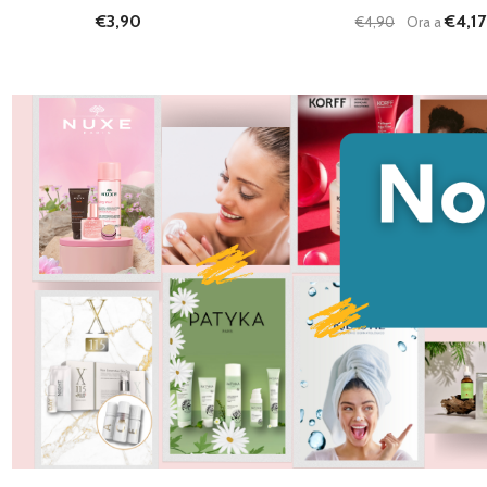
€3,90
€4,17
€4,90
Ora a
Quantità:
DIMINUISCI QU
AUMENTA
AG
C