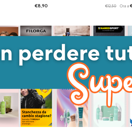
€8,90
€12,50
Ora a
Quantità:
ANTITÀ DI UNDEFINED
 QUANTITÀ DI UNDEFINED
DIMINUISC
AUME
GIUNGI AL
ARRELLO