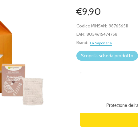
€9,90
Codice MINSAN:
987656511
EAN:
8054615474758
Brand:
La Saponaria
Scopri la scheda prodotto