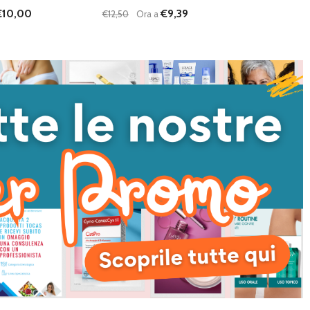
€10,00
€9,39
€12,50
Ora a
Quantità:
I QUANTITÀ DI UNDEFINED
NTA QUANTITÀ DI UNDEFINED
DIMINUISCI QUANTITÀ DI UNDEFINED
AUMENTA QUANTITÀ DI UNDEFI
AGGIUNGI AL
AGGIUNGI AL
CARRELLO
CARRELLO