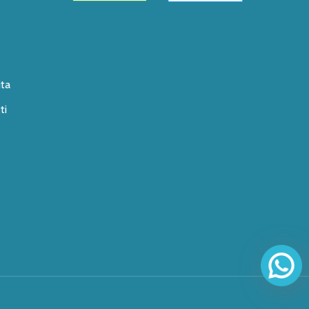
ita
ti