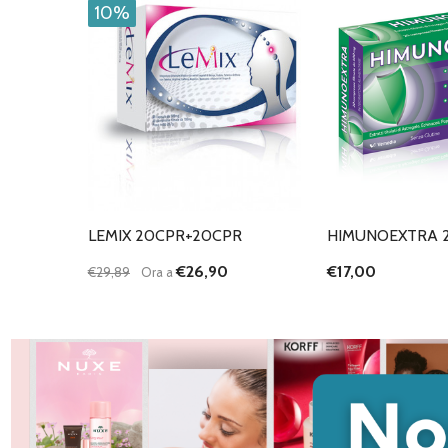
10%
LEMIX 20CPR+20CPR
HIMUNOEXTRA 
€26,90
€17,00
€29,89
Ora a
Quantità:
DIMINUISCI QUANTITÀ DI UNDEFINED
AUMENTA QUANTITÀ DI UNDEFINED
AGGIUNGI AL
CARRELLO