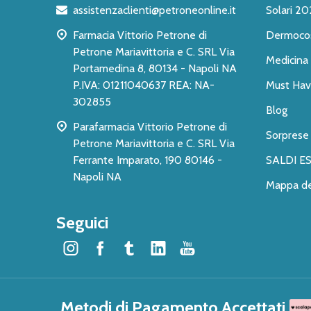
pagina
assistenzaclienti@petroneonline.it
Solari 20
Farmacia Vittorio Petrone di
Dermoco
Petrone Mariavittoria e C. SRL Via
Medicina 
Portamedina 8, 80134 - Napoli NA
P.IVA: 01211040637 REA: NA-
Must Have
302855
Blog
Parafarmacia Vittorio Petrone di
Sorprese
Petrone Mariavittoria e C. SRL Via
Ferrante Imparato, 190 80146 -
SALDI ES
Napoli NA
Mappa de
Seguici
Metodi di Pagamento Accettati