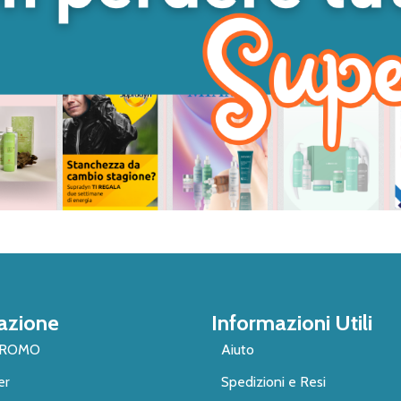
azione
Informazioni Utili
PROMO
Aiuto
er
Spedizioni e Resi