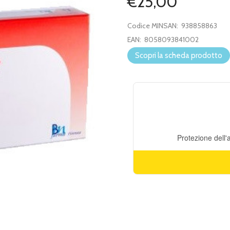
€25,00
Codice MINSAN:
938858863
EAN:
8058093841002
Scopri la scheda prodotto