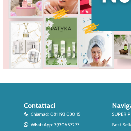
Inizio
Contattaci
Navig
del
piè
Chiamaci: 081 193 030 15
SUPER 
di
WhatsApp: 3930657273
Best Sell