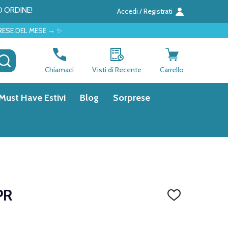
O ORDINE!
Accedi / Registrati
SE → ✨
CERCA
Chiamaci
Visti di Recente
Carrello
Must Have Estivi
Blog
Sorprese
PR
AGGIUNGI
ALLA
LISTA
DEI