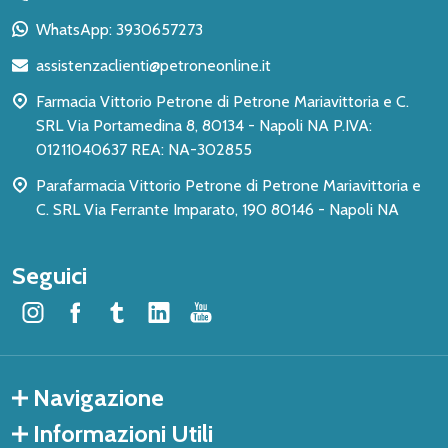
piè
WhatsApp: 3930657273
di
assistenzaclienti@petroneonline.it
pagina
Farmacia Vittorio Petrone di Petrone Mariavittoria e C.
SRL Via Portamedina 8, 80134 - Napoli NA P.IVA:
01211040637 REA: NA-302855
Parafarmacia Vittorio Petrone di Petrone Mariavittoria e
C. SRL Via Ferrante Imparato, 190 80146 - Napoli NA
Seguici
Navigazione
Informazioni Utili