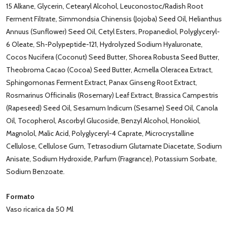
15 Alkane, Glycerin, Cetearyl Alcohol, Leuconostoc/Radish Root
Ferment Filtrate, Simmondsia Chinensis (Jojoba) Seed Oil, Helianthus
Annuus (Sunflower) Seed Oil, Cetyl Esters, Propanediol, Polyglyceryl-
6 Oleate, Sh-Polypeptide-121, Hydrolyzed Sodium Hyaluronate,
Cocos Nucifera (Coconut) Seed Butter, Shorea Robusta Seed Butter,
Theobroma Cacao (Cocoa) Seed Butter, Acmella Oleracea Extract,
Sphingomonas Ferment Extract, Panax Ginseng Root Extract,
Rosmarinus Officinalis (Rosemary) Leaf Extract, Brassica Campestris
(Rapeseed) Seed Oil, Sesamum Indicum (Sesame) Seed Oil, Canola
Oil, Tocopherol, Ascorbyl Glucoside, Benzyl Alcohol, Honokiol,
Magnolol, Malic Acid, Polyglyceryl-4 Caprate, Microcrystalline
Cellulose, Cellulose Gum, Tetrasodium Glutamate Diacetate, Sodium
Anisate, Sodium Hydroxide, Parfum (Fragrance), Potassium Sorbate,
Sodium Benzoate.
Formato
Vaso ricarica da 50 Ml