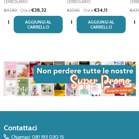
L'ERBOLARIO
L'ERBOLARIO
L'ER
€38,32
€34,11
€47,90
Ora a
€37,90
Ora a
€47,
Quantità:
Quantità:
Quan
AGGIUNGI AL
AGGIUNGI AL
CARRELLO
CARRELLO
Inizio
Contattaci
del
Chiamaci: 081 193 030 15