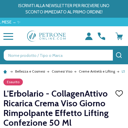
ISCRIVITI ALLA NEWSLETTER PER RICEVERE UNO
SCONTO IMMEDIATO AL PRIMO ORDINE!
 → ✨
MENU
Ricerca
CE
Bellezza e Cosmesi
Cosmesi Viso
Creme Antietà e Lifting
L'E
Esaurito
L'Erbolario - CollagenAttivo
AGGI
ALLA
Ricarica Crema Viso Giorno
LISTA
DEI
Rimpolpante Effetto Lifting
DESID
Confezione 50 Ml