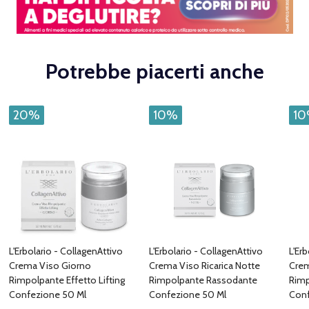
Potrebbe piacerti anche
20%
10%
1
L'Erbolario - CollagenAttivo
L'Erbolario - CollagenAttivo
L'Er
Crema Viso Giorno
Crema Viso Ricarica Notte
Crem
Rimpolpante Effetto Lifting
Rimpolpante Rassodante
Rimp
Confezione 50 Ml
Confezione 50 Ml
Conf