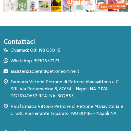
Inizio
Contattaci
del
Chiamaci: 081 193 030 15
piè
WhatsApp: 3930657273
di
assistenzaclienti@petroneonline.it
pagina
Farmacia Vittorio Petrone di Petrone Mariavittoria e C.
SRL Via Portamedina 8, 80134 - Napoli NA P.IVA:
01211040637 REA: NA-302855
Parafarmacia Vittorio Petrone di Petrone Mariavittoria e
C. SRL Via Ferrante Imparato, 190 80146 - Napoli NA