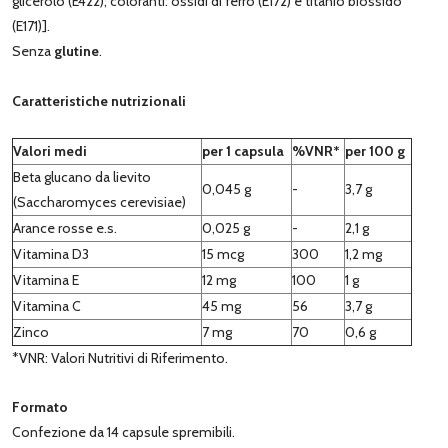
glicerolo (E422); coloranti: ossidi di ferro (E172) e titanio biossido
(E171)].
Senza
glutine
.
Caratteristiche nutrizionali
Valori medi
per 1 capsula
%VNR*
per 100 g
Beta glucano da lievito
0,045 g
-
3,7 g
(Saccharomyces cerevisiae)
Arance rosse e.s.
0,025 g
-
2,1 g
Vitamina D3
15 mcg
300
1,2 mg
Vitamina E
12 mg
100
1 g
Vitamina C
45 mg
56
3,7 g
Zinco
7 mg
70
0,6 g
*VNR: Valori Nutritivi di Riferimento.
Formato
Confezione da 14 capsule spremibili.