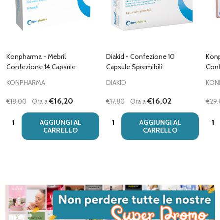
Konpharma - Mebril
Diakid - Confezione 10
Konp
Confezione 14 Capsule
Capsule Spremibili
Conf
KONPHARMA
DIAKID
KON
€16,20
€16,02
€18,00
Ora a
€17,80
Ora a
€29
Quantità:
Quantità:
Quan
AGGIUNGI AL
AGGIUNGI AL
CARRELLO
CARRELLO