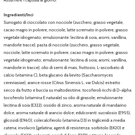
Ingredienti/Inci
Surrogato di cioccolato con nocciole (zucchero, grasso vegetale,
cacao magro in polvere, nocciole, latte scremato in polvere, grasso
vegetale idrogenato; emulsionante: lecitina di soia, aromi, vanillina,
mandorle tracce); pasta di nocciole (zucchero, grasso vegetale,
nocciole, latte scremato in polvere, cacao magro in polvere, grasso
vegetale idrogenato; emulsionante: lecitina di soia; aromi, vanillina,
mandorle in tracce); olio di semi di mais, fruttosio, L-ascorbato di
calcio (vitamina C), beta glucano da lievito (Saccharomyces
cereviasiae), arance rosse (Citrus Sinensis L. var Dulcis) estratto
secco da frutto e buccia su maltodestrine, tocoferoli ricchi di D-alpha
tocoferolo (vitamina E naturale) su olio di girasole; emulsionante:
lecitina di soia (E322); ossido di zinco, aroma naturale di mandarino
dolce, aroma naturale di arancio dolce; edulcoranti: sucralosio (E955),
glicosidi (E960); colecalciferolo (vitamina D3) in trigliceridi a media
catena; involucro [gelatina; agenti di resistenza: sorbitolo (E420) e