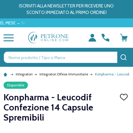
ISCRIVITI ALLA NEWSLETTER PER RICEVERE UNO
SCONTO IMMEDIATO AL PRIMO ORDINE!
SE → ✨
MENU
Ricerca
CE
Integratori
Integratori Difese Immunitarie
Konpharma - Leucodif C
Disponibile
Konpharma - Leucodif
AGGI
ALLA
Confezione 14 Capsule
LISTA
DEI
Spremibili
DESID