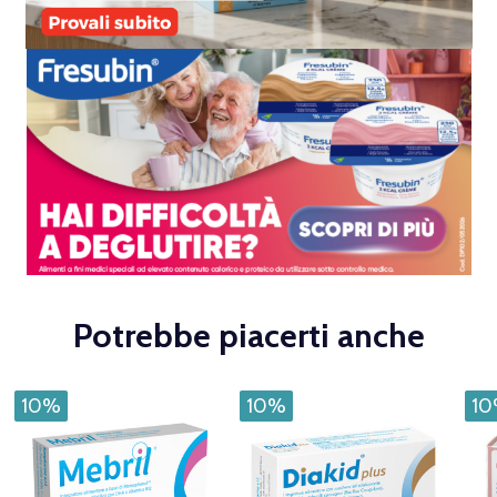
Potrebbe piacerti anche
10%
10%
1