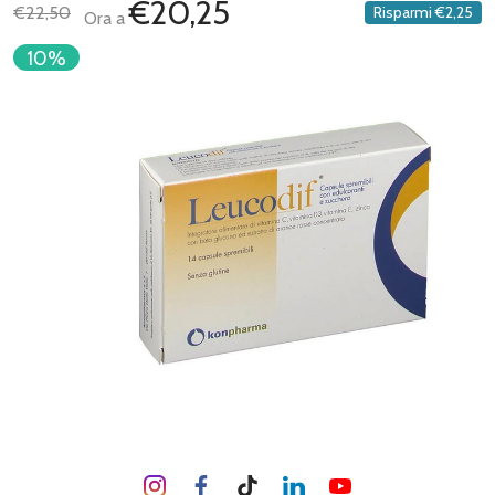
€20,25
€22,50
Risparmi
€2,25
Ora a
10%