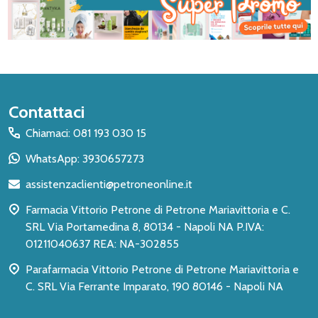
Inizio
Contattaci
del
Chiamaci: 081 193 030 15
piè
WhatsApp: 3930657273
di
assistenzaclienti@petroneonline.it
pagina
Farmacia Vittorio Petrone di Petrone Mariavittoria e C.
SRL Via Portamedina 8, 80134 - Napoli NA P.IVA:
01211040637 REA: NA-302855
Parafarmacia Vittorio Petrone di Petrone Mariavittoria e
C. SRL Via Ferrante Imparato, 190 80146 - Napoli NA