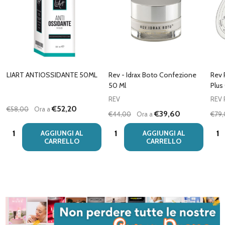
LIART ANTIOSSIDANTE 50ML
Rev - Idrax Boto Confezione
Rev 
50 Ml
Plus
REV
REV
€52,20
€58,00
Ora a
€39,60
€44,00
Ora a
€79
Quantità:
Quantità:
Quan
AGGIUNGI AL
AGGIUNGI AL
CARRELLO
CARRELLO