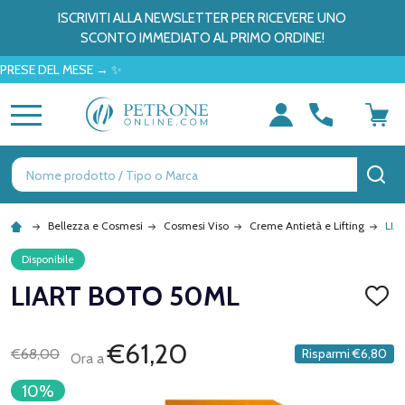
ISCRIVITI ALLA NEWSLETTER PER RICEVERE UNO
SCONTO IMMEDIATO AL PRIMO ORDINE!
E DEL MESE → ✨
MENU
Ricerca
CE
Bellezza e Cosmesi
Cosmesi Viso
Creme Antietà e Lifting
LIA
Disponibile
LIART BOTO 50ML
AGGI
ALLA
LISTA
DEI
€61,20
€68,00
Risparmi
€6,80
Ora a
DESID
10%