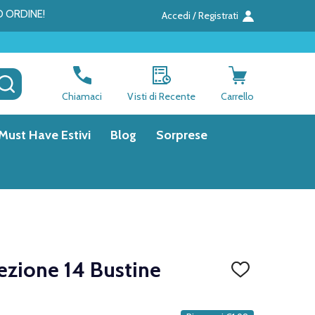
O ORDINE!
Accedi / Registrati
CERCA
Chiamaci
Visti di Recente
Carrello
Must Have Estivi
Blog
Sorprese
ezione 14 Bustine
AGGIUNGI
ALLA
LISTA
DEI