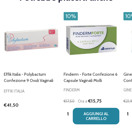
10%
1
Effik Italia - Polybactum
Finderm - Forte Confezione 6
Gine
Confezione 9 Ovuli Vaginali
Capsule Vaginali Molli
Conf
FINDERM
GINE
EFFIK ITALIA
€15,75
€17,50
Ora a
€21,
€41,50
Quantità:
Quan
AGGIUNGI AL
CARRELLO