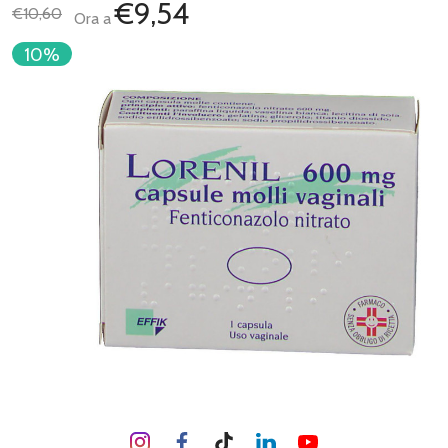
€9,54
€10,60
Ora a
10%