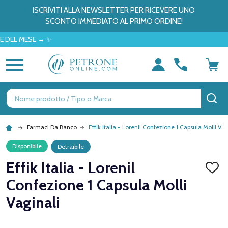
ISCRIVITI ALLA NEWSLETTER PER RICEVERE UNO
SCONTO IMMEDIATO AL PRIMO ORDINE!
MESE → ✨
MENU
Ricerca
CE
Farmaci Da Banco
Effik Italia - Lorenil Confezione 1 Capsula Molli Vag
Disponibile
Detraibile
Effik Italia - Lorenil
AGGI
ALLA
Confezione 1 Capsula Molli
LISTA
DEI
Vaginali
DESID