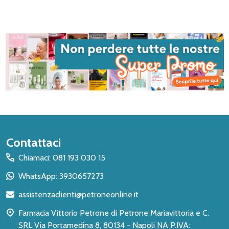
Inizio
Contattaci
del
Chiamaci: 081 193 030 15
piè
WhatsApp: 3930657273
di
assistenzaclienti@petroneonline.it
pagina
Farmacia Vittorio Petrone di Petrone Mariavittoria e C.
SRL Via Portamedina 8, 80134 - Napoli NA P.IVA: