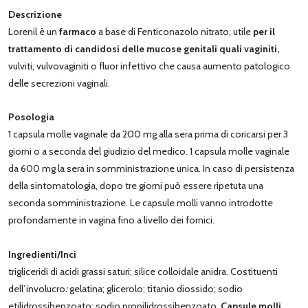
Descrizione
Lorenil è un
farmaco
a base di Fenticonazolo nitrato, utile
per il
trattamento di candidosi delle mucose genitali quali vaginiti,
vulviti, vulvovaginiti o fluor infettivo che causa aumento patologico
delle secrezioni vaginali.
Posologia
1 capsula molle vaginale da 200 mg alla sera prima di coricarsi per 3
giorni o a seconda del giudizio del medico. 1 capsula molle vaginale
da 600 mg la sera in somministrazione unica. In caso di persistenza
della sintomatologia, dopo tre giorni può essere ripetuta una
seconda somministrazione. Le capsule molli vanno introdotte
profondamente in vagina fino a livello dei fornici.
Ingredienti/Inci
trigliceridi di acidi grassi saturi; silice colloidale anidra. Costituenti
dell’involucro
:
gelatina; glicerolo; titanio diossido; sodio
etilidrossibenzoato; sodio propilidrossibenzoato.
Capsule molli